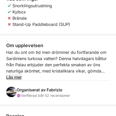
Snorklingsutrustning
Kylbox
Bränsle
Stand-Up Paddleboard (SUP)
Om upplevelsen
Har du ont om tid men drömmer du fortfarande om
Sardiniens turkosa vatten? Denna halvdagars båttur
från Palau erbjuder den perfekta smaken av öns
naturliga skönhet, med kristallklara vikar, gömda
stränder och granitklippor - allt bara en kort segling
Läs mer
bort. Oavsett om du vill bada, sola eller bara koppla
av och njuta av landskapet, fångar den här
Organiserat av Fabrizio
upplevelsen essensen av norra Sardinien på bara
Verifierad båt
·
52 recensioner
några magiska timmar.
Avresa från Palau småbåtshamn, kryssar du längs