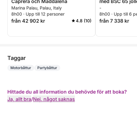
Caprera och Maddalena
med BSC 65 joll
Marina Palau, Palau, Italy
-
(heldag 8 timma
8h00 · Upp till 12 personer
8h00 · Upp till 6 p
från 42 902 kr
från 7 338 kr
4.8 (10)
Taggar
Motorbåttur
Partybåttur
Hittade du all information du behövde för att boka?
Ja, allt bra
/
Nej, något saknas