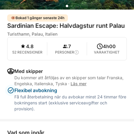
Bokad 1 gånger senaste 24h
Sardinian Escape: Halvdagstur runt Palau
Turisthamn, Palau, Italien
4.8
7
4h00
52 RECENSIONER
PERSONER
VARAKTIGHET
Med skipper
Du kommer att åtföljas av en skipper som talar Franska,
Engelska, Italienska, Tyska
·
Läs mer
Flexibel avbokning
Få full återbetalning när du avbokar minst 24 timmar före
bokningens start (exklusive serviceavgifter och
provision).
Vad som ingår