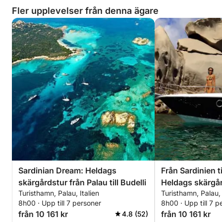
Fler upplevelser från denna ägare
Sardinian Dream: Heldags
Från Sardinien ti
skärgårdstur från Palau till Budelli
Heldags skärgå
Turisthamn, Palau, Italien
Turisthamn, Palau, 
öhoppningstur
8h00 · Upp till 7 personer
8h00 · Upp till 7 p
från 10 161 kr
från 10 161 kr
4.8 (52)