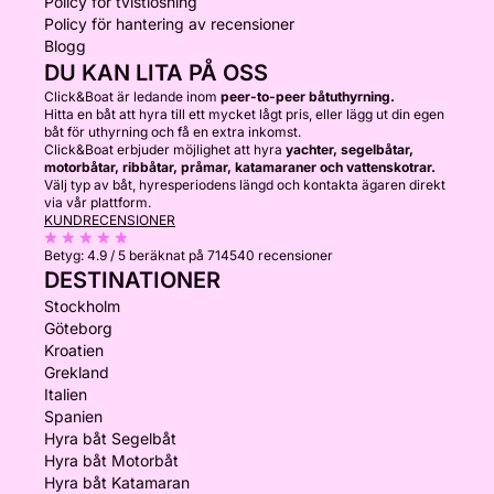
Policy för tvistlösning
Policy för hantering av recensioner
Blogg
DU KAN LITA PÅ OSS
Click&Boat är ledande inom
peer-to-peer båtuthyrning.
Hitta en båt att hyra till ett mycket lågt pris, eller lägg ut din egen
båt för uthyrning och få en extra inkomst.
Click&Boat erbjuder möjlighet att hyra
yachter, segelbåtar,
motorbåtar, ribbåtar, pråmar, katamaraner och vattenskotrar.
Välj typ av båt, hyresperiodens längd och kontakta ägaren direkt
via vår plattform.
KUNDRECENSIONER
Betyg:
4.9 / 5
beräknat på 714540 recensioner
DESTINATIONER
Stockholm
Göteborg
Kroatien
Grekland
Italien
Spanien
Hyra båt Segelbåt
Hyra båt Motorbåt
Hyra båt Katamaran