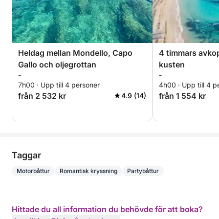
Heldag mellan Mondello, Capo
4 timmars avkop
Gallo och oljegrottan
kusten
-
-
7h00 · Upp till 4 personer
4h00 · Upp till 4 p
från 2 532 kr
från 1 554 kr
4.9 (14)
Taggar
Motorbåttur
Romantisk kryssning
Partybåttur
Hittade du all information du behövde för att boka?