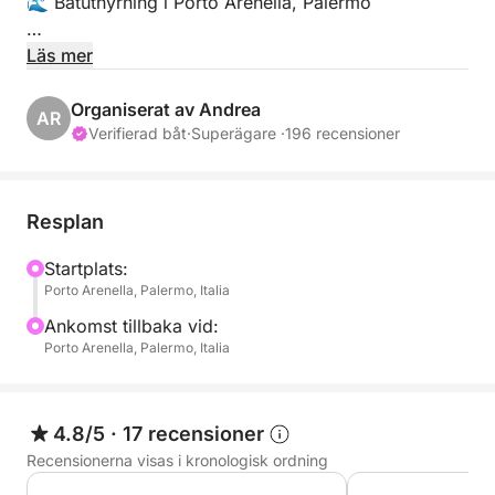
🌊 Båtuthyrning i Porto Arenella, Palermo
📍 Plats:
Läs mer
Porto Arenella - Molo Foraneo Scalo Nuovo, Piazza
Tonnara, Palermo 90142
Organiserat av Andrea
AR
Verifierad båt
·
Superägare ·
196 recensioner
👥 Maximal kapacitet: 8 personer
🛠️ Bekvämligheter:
Resplan
• Bluetooth för musik och kommunikation
• Bekväma säten
Startplats:
Porto Arenella, Palermo, Italia
• Markis
• Badstege
Ankomst tillbaka vid:
• Säkerhetsutrustning, inklusive flytvästar
Porto Arenella, Palermo, Italia
🌅 Utforska Palermos vackra vatten; Här är några
höjdpunkter inom 5 km:
4.8/5
·
17 recensioner
Recensionerna visas i kronologisk ordning
📍 Capo Gallo naturreservat: Simma och snorkla