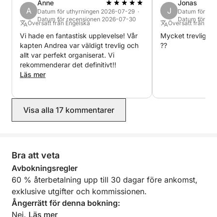
Anne
Jonas
längs den fantastiska naturen längs denna klippiga
A
J
Datum för uthyrningen 2026-07-29 ·
Datum för uth
kustlinje
Datum för recensionen 2026-07-30
Datum för re
Översatt från Engelska
Översatt från Tys
Vi hade en fantastisk upplevelse! Vår
Mycket trevlig p
📍 Isola delle Femmine: Besök denna närliggande ö
kapten Andrea var väldigt trevlig och
??
för kristallklart vatten och pittoreska vyer
allt var perfekt organiserat. Vi
rekommenderar det definitivt!!
📍 Caletta Bella: Besök denna dolda pärla för en
Läs mer
magisk upplevelse både inifrån och ut. Från vattnet
🎉 Saker att göra Aktiviteter:
Visa alla 17 kommentarer
🚤 Kustkryssning – Njut av en avkopplande resa
genom de vackra landskapen längs Palermo-kusten,
Bra att veta
med stopp vid de stränder som erbjuds.
Avbokningsregler
🤿 Snorkling och simning – Upptäck det pulserande
60 % återbetalning upp till 30 dagar före ankomst,
marina livet i Capo Gallo.
exklusive utgifter och kommissionen.
Ångerrätt för denna bokning:
🏖️ Dagsutflykt till Mondello-stranden – Sola och njut
Nej.
Läs mer