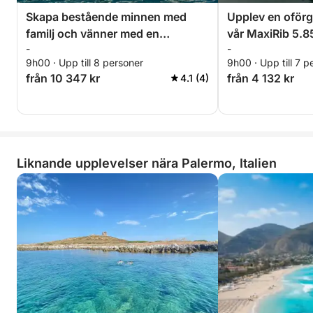
Skapa bestående minnen med
Upplev en oför
⛽ Bränslekostnader:
familj och vänner med en
vår MaxiRib 5.8
Våra gäster spenderar vanligtvis mellan 20 och 50
-
-
oförglömlig dag ombord på vår
utrustad med al
euro på bensin. För din bekvämlighet finns det en
9h00 · Upp till 8 personer
9h00 · Upp till 7 p
Prinz 33 Open!
en perfekt dag 
bensinstation i marinan.
från 10 347 kr
från 4 132 kr
4.1 (4)
Boka nu och upplev en oförglömlig dag på vattnet
med vår Altamarea Wave 20, utrustad med allt du
behöver för det perfekta seglingsäventyret! 🌊
Liknande upplevelser nära Palermo, Italien