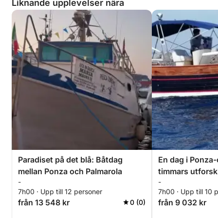
Liknande upplevelser nära
Paradiset på det blå: Båtdag
En dag i Ponza-
mellan Ponza och Palmarola
timmars utfors
-
-
en motorbåt.
7h00 · Upp till 12 personer
7h00 · Upp till 10 
från 13 548 kr
från 9 032 kr
0 (0)