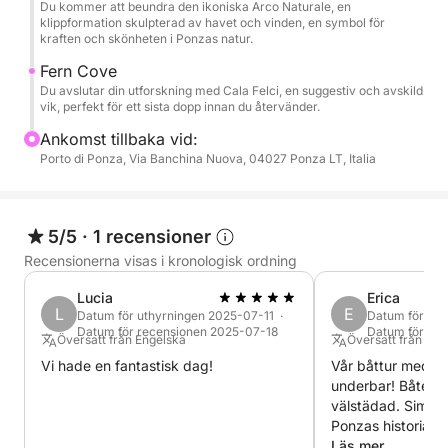
Du kommer att beundra den ikoniska Arco Naturale, en
klippformation skulpterad av havet och vinden, en symbol för
kraften och skönheten i Ponzas natur.
Fern Cove
Du avslutar din utforskning med Cala Felci, en suggestiv och avskild
vik, perfekt för ett sista dopp innan du återvänder.
Ankomst tillbaka vid:
Porto di Ponza, Via Banchina Nuova, 04027 Ponza LT, Italia
5/5
·
1 recensioner
Recensionerna visas i kronologisk ordning
Lucia
Erica
L
E
Datum för uthyrningen 2025-07-11 ·
Datum för ut
Datum för recensionen 2025-07-18
Datum för re
Översatt från Engelska
Översatt från Eng
Vi hade en fantastisk dag!
Vår båttur med Si
underbar! Båten 
välstädad. Simon
Ponzas historia oc
gömda pärlor - ha
Läs mer