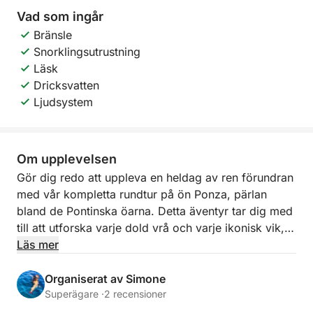
Vad som ingår
Bränsle
Snorklingsutrustning
Läsk
Dricksvatten
Ljudsystem
Om upplevelsen
Gör dig redo att uppleva en heldag av ren förundran
med vår kompletta rundtur på ön Ponza, pärlan
bland de Pontinska öarna. Detta äventyr tar dig med
till att utforska varje dold vrå och varje ikonisk vik,
vilket ger dig en total fördjupning i det kristallklara
Läs mer
vattnet och de hisnande landskapen som gör Ponza
unik. Tänk dig att segla längs en ojämn, solkysst
Organiserat av Simone
kustlinje, där naturen har målat upp oförglömliga
Superägare ·
2 recensioner
scener med vita klippor, mystiska grottor och vikar