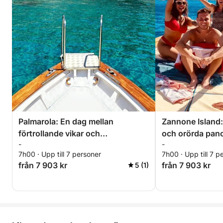
Palmarola: En dag mellan
Zannone Island:
förtrollande vikar och
och orörda pan
-
-
majestätiska Faraglioni
7h00 · Upp till 7 personer
7h00 · Upp till 7 p
från 7 903 kr
från 7 903 kr
5 (1)