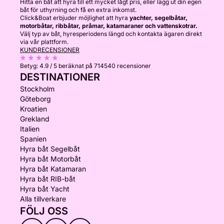
Hitta en båt att hyra till ett mycket lågt pris, eller lägg ut din egen
båt för uthyrning och få en extra inkomst.
Click&Boat erbjuder möjlighet att hyra
yachter, segelbåtar,
motorbåtar, ribbåtar, pråmar, katamaraner och vattenskotrar.
Välj typ av båt, hyresperiodens längd och kontakta ägaren direkt
via vår plattform.
KUNDRECENSIONER
Betyg:
4.9 / 5
beräknat på 714540 recensioner
DESTINATIONER
Stockholm
Göteborg
Kroatien
Grekland
Italien
Spanien
Hyra båt Segelbåt
Hyra båt Motorbåt
Hyra båt Katamaran
Hyra båt RIB-båt
Hyra båt Yacht
Alla tillverkare
FÖLJ OSS