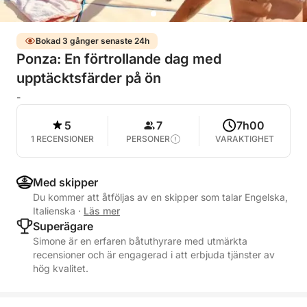
Bokad 3 gånger senaste 24h
Ponza: En förtrollande dag med
upptäcktsfärder på ön
-
5
7
7h00
1 RECENSIONER
PERSONER
VARAKTIGHET
Med skipper
Du kommer att åtföljas av en skipper som talar Engelska,
Italienska
·
Läs mer
Superägare
Simone är en erfaren båtuthyrare med utmärkta
recensioner och är engagerad i att erbjuda tjänster av
hög kvalitet.