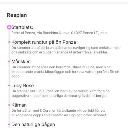
med smaragdgröna vatten. Denna tur är utformad
för dig som vill upptäcka ön i all sin prakt, med
Resplan
många möjligheter att dyka, snorkla och koppla av i
vikar som endast är tillgängliga från havet. Varje
Startplats:
Porto di Ponza, Via Banchina Nuova, 04027 Ponza LT, Italia
stopp ger dig möjlighet att beundra Ponzas orörda
skönhet, från dess naturliga valv till de mest
Komplett rundtur på ön Ponza
berömda stränderna, i en atmosfär av total
Du kommer att påbörja en spännande navigering som omfattar hela
öns omkrets och erbjuder hisnande utsikter från alla vinklar.
avkoppling och nöje. En expertbesättning kommer
att guida dig på denna resa, redo att dela berättelser
Månsken
Du kommer att besöka den berömda Chiaia di Luna, med sina
och kuriositeter om ön, vilket garanterar en
imponerande branta klippväggar och turkosa vatten, perfekt för ett
oförglömlig och bekymmersfri upplevelse.
dopp.
Lucy Rose
Du stannar vid Lucia Rosa, ett hörn av paradiset känt för sina
suggestiva klippor och naturliga dammar grävda in i berget.
Kärnan
Du fortsätter mot Il Core, en förtrollande vik perfekt för ett
avkopplande dopp i en atmosfär av lugn och orörd skönhet.
Den naturliga bågen