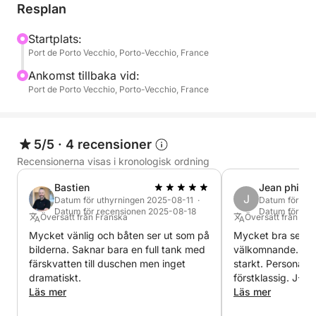
maximerar däcksplanen utrymmet ombord för enkel
Resplan
förflyttning. Du kommer att njuta av högklassiga
komfortfunktioner: stora solstolar i fören för att njuta
Startplats:
Port de Porto Vecchio, Porto-Vecchio, France
av solen, en effektiv skyddande markis och en bänk
med ett bord för luncher vid ankar. För simning
Ankomst tillbaka vid:
säkerställer badstegen och däckduschen fullständig
Port de Porto Vecchio, Porto-Vecchio, France
avkoppling i det kristallklara vattnet.
En personlig och säker upplevelse:
5/5
·
4 recensioner
För dig som vill förlänga njutningen med
Recensionerna visas i kronologisk ordning
kvällsutflykter är båten utrustad med
Bastien
Jean philip
undervattensbelysning, vilket skapar en magisk
J
Datum för uthyrningen 2025-08-11 ·
Datum för ut
atmosfär.
Datum för recensionen 2025-08-18
Datum för re
Översatt från Franska
Översatt från Fra
Mycket vänlig och båten ser ut som på
Mycket bra servic
För hyresförfrågningar för längre perioder eller för
bilderna. Saknar bara en full tank med
välkomnande. Ja
personliga råd om din seglingsrutt, vänligen
färskvatten till duschen men inget
starkt. Personalen 
kontakta mig via privata meddelanden på Click and
dramatiskt.
förstklassig
Boat-plattformen. Jag hjälper dig gärna att
Läs mer
Läs mer
organisera din resa.