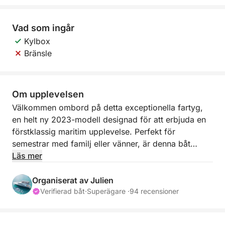
Vad som ingår
Kylbox
Bränsle
Om upplevelsen
Välkommen ombord på detta exceptionella fartyg,
en helt ny 2023-modell designad för att erbjuda en
förstklassig maritim upplevelse. Perfekt för
semestrar med familj eller vänner, är denna båt
certifierad för att säkert rymma upp till 12
Läs mer
passagerare, vilket garanterar en bekväm och rymlig
utflykt.
Organiserat av Julien
Verifierad båt
·
Superägare ·
94 recensioner
Optimerad layout för ditt välbefinnande:
Tack vare sin moderna bowrider-konfiguration