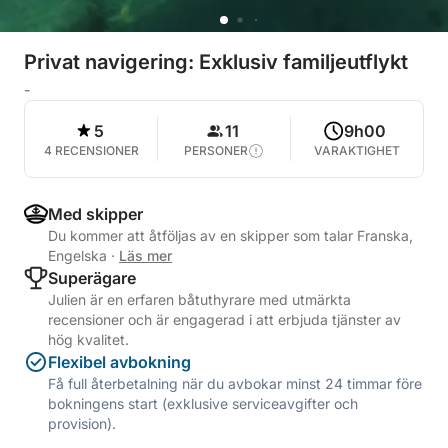
Privat navigering: Exklusiv familjeutflykt
-
5
11
9h00
4 RECENSIONER
PERSONER
VARAKTIGHET
Med skipper
Du kommer att åtföljas av en skipper som talar Franska,
Engelska
·
Läs mer
Superägare
Julien är en erfaren båtuthyrare med utmärkta
recensioner och är engagerad i att erbjuda tjänster av
hög kvalitet.
Flexibel avbokning
Få full återbetalning när du avbokar minst 24 timmar före
bokningens start (exklusive serviceavgifter och
provision).