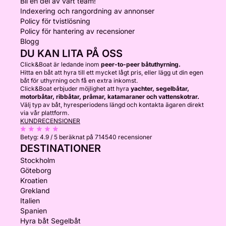
Bli en del av vårt team!
Indexering och rangordning av annonser
Policy för tvistlösning
Policy för hantering av recensioner
Blogg
DU KAN LITA PÅ OSS
Click&Boat är ledande inom
peer-to-peer båtuthyrning.
Hitta en båt att hyra till ett mycket lågt pris, eller lägg ut din egen
båt för uthyrning och få en extra inkomst.
Click&Boat erbjuder möjlighet att hyra
yachter, segelbåtar,
motorbåtar, ribbåtar, pråmar, katamaraner och vattenskotrar.
Välj typ av båt, hyresperiodens längd och kontakta ägaren direkt
via vår plattform.
KUNDRECENSIONER
Betyg:
4.9 / 5
beräknat på 714540 recensioner
DESTINATIONER
Stockholm
Göteborg
Kroatien
Grekland
Italien
Spanien
Hyra båt Segelbåt