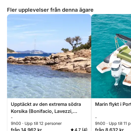
Fler upplevelser från denna ägare
Upptäckt av den extrema södra
Marin flykt i Po
Korsika (Bonifacio, Lavezzi,
-
-
Cavallo, Sant'Amanza och Porto-
9h00 · Upp till 12 personer
9h00 · Upp till 11 
Novo)
från 14 962 kr
från 8 632 kr
4.7 (4)