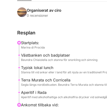
Hjärtat i turen är en komplett rundtur i Procida,
husen med utsikt över Corricellahavet, den unika 
Organiserat av ciro
och naturreservat. Du kommer att ha gott om tid a
0 recensioner
kristallklaraste vikarna. Snorkelutrustning tillhand
Resplan
Turen förstärks av högkvalitativa tjänster: en rikli
drycker för att skåla för solnedgången och framför
Startplats:
av autentiskt Procida-kök. Ombord hittar du alla 
Marina di Procida
dusch att skölja av dig med och en stereo för din
Västbanken och badplatser
Beundra Chiaiolella och stanna för snorkling och simning
BRÄNSLEKOSTNADEN FÖR DENNA UPPLEVELSE 
Typisk lokal lunch
Stanna till vid ankar eller i land för att njuta av en traditionell P
Terra Murata och Corricella
Segla längs nordöstkusten. Beundra Terra Murata och stanna till
Aperitif i Rada
Aperitif med alkoholhaltiga och alkoholfria drycker vid solnedgå
Ankomst tillbaka vid: