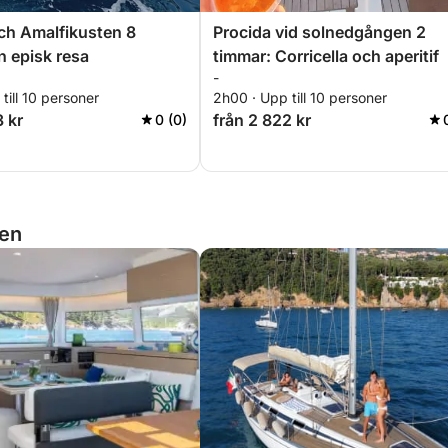
ch Amalfikusten 8
Procida vid solnedgången 2
n episk resa
timmar: Corricella och aperitif
-
till 10 personer
2h00 · Upp till 10 personer
3 kr
från 2 822 kr
0 (0)
ien