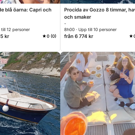
e blå öarna: Capri och
Procida av Gozzo 8 timmar, ha
och smaker
-
till 12 personer
8h00 · Upp till 10 personer
5 kr
från 6 774 kr
0 (0)