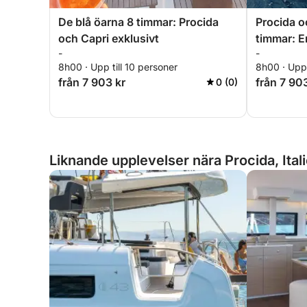
De blå öarna 8 timmar: Procida
Procida o
och Capri exklusivt
timmar: E
-
-
8h00 · Upp till 10 personer
8h00 · Upp 
från 7 903 kr
från 7 90
0 (0)
Liknande upplevelser nära Procida, Ital