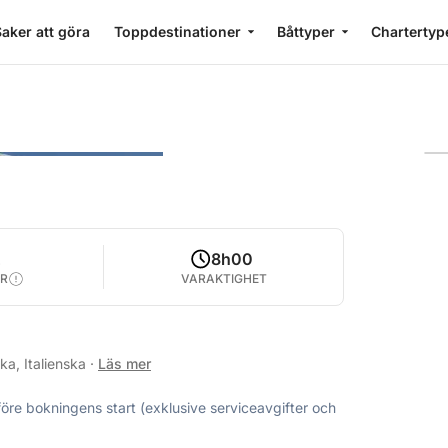
aker att göra
Toppdestinationer
Båttyper
Chartertyp
2
8h00
R
VARAKTIGHET
ka, Italienska
·
Läs mer
före bokningens start (exklusive serviceavgifter och