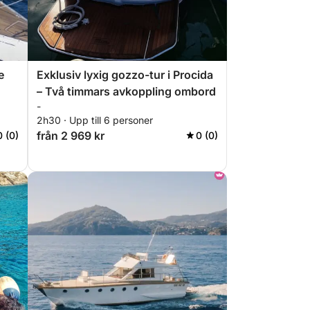
e
Exklusiv lyxig gozzo-tur i Procida
– Två timmars avkoppling ombord
-
2h30 · Upp till 6 personer
från 2 969 kr
0 (0)
0 (0)