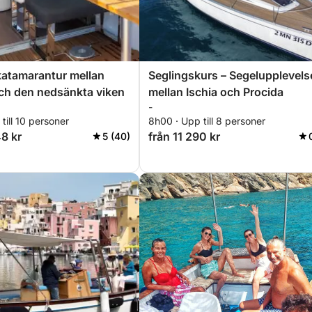
katamarantur mellan
Seglingskurs – Segelupplevels
ch den nedsänkta viken
mellan Ischia och Procida
-
till 10 personer
8h00 · Upp till 8 personer
48 kr
från 11 290 kr
5 (40)