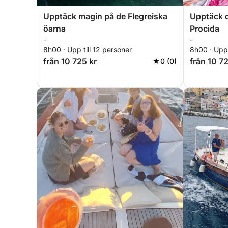
Upptäck magin på de Flegreiska
Upptäck d
öarna
Procida
-
-
8h00 · Upp till 12 personer
8h00 · Upp 
från 10 725 kr
från 10 72
0 (0)