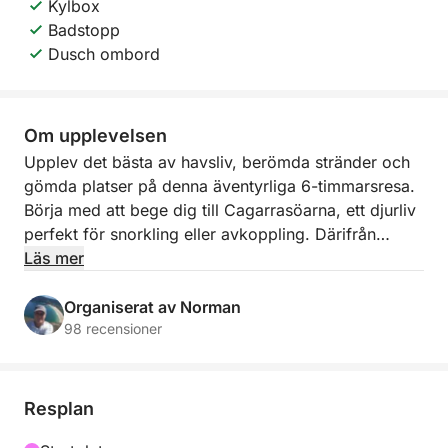
Kylbox
Badstopp
Dusch ombord
Om upplevelsen
Upplev det bästa av havsliv, berömda stränder och
gömda platser på denna äventyrliga 6-timmarsresa.
Börja med att bege dig till Cagarrasöarna, ett djurliv
perfekt för snorkling eller avkoppling. Därifrån
kryssar du förbi den världsberömda Copacabana-
Läs mer
stranden och varvar ner vid den lugna Praia
Vermelha och Urca.
Organiserat av Norman
98 recensioner
Detta är inte en vanlig sightseeingtur – det är en
utvald upplevelse med en privat båt, en passionerad
lokal besättning och full flexibilitet. Vi inkluderar små
Resplan
extrafunktioner som gör stor skillnad, från