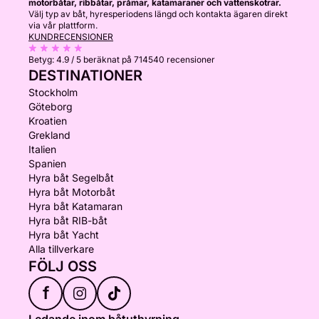
motorbåtar, ribbåtar, pråmar, katamaraner och vattenskotrar.
Välj typ av båt, hyresperiodens längd och kontakta ägaren direkt
via vår plattform.
KUNDRECENSIONER
Betyg:
4.9 / 5
beräknat på 714540 recensioner
DESTINATIONER
Stockholm
Göteborg
Kroatien
Grekland
Italien
Spanien
Hyra båt Segelbåt
Hyra båt Motorbåt
Hyra båt Katamaran
Hyra båt RIB-båt
Hyra båt Yacht
Alla tillverkare
FÖLJ OSS
f