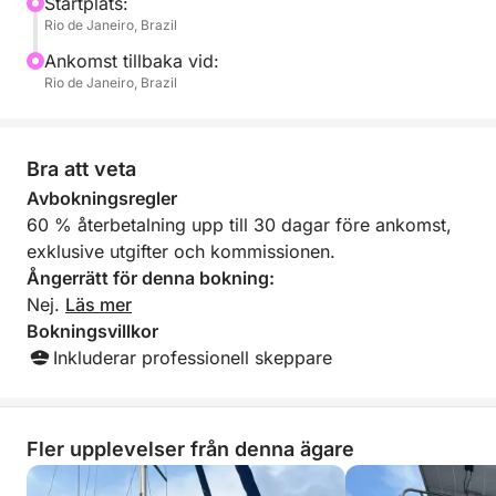
bekvämligheter ombord till expertberättande. Du
Startplats:
Rio de Janeiro, Brazil
kommer att se mer av Rio, mer bekvämt och mer
minnesvärt.
Ankomst tillbaka vid:
Rio de Janeiro, Brazil
Bra att veta
Avbokningsregler
60 % återbetalning upp till 30 dagar före ankomst,
exklusive utgifter och kommissionen.
Ångerrätt för denna bokning:
Nej.
Läs mer
Bokningsvillkor
Inkluderar professionell skeppare
Fler upplevelser från denna ägare