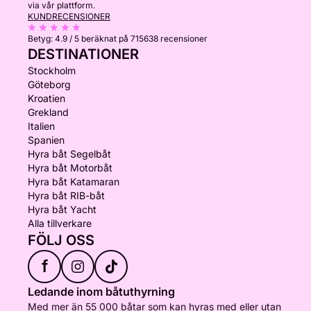
via vår plattform.
KUNDRECENSIONER
Betyg:
4.9 / 5
beräknat på 715638 recensioner
DESTINATIONER
Stockholm
Göteborg
Kroatien
Grekland
Italien
Spanien
Hyra båt Segelbåt
Hyra båt Motorbåt
Hyra båt Katamaran
Hyra båt RIB-båt
Hyra båt Yacht
Alla tillverkare
FÖLJ OSS
f
Ledande inom båtuthyrning
Med mer än 55 000 båtar som kan hyras med eller utan