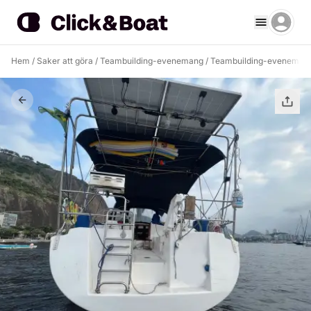
Hem
/
Saker att göra
/
Teambuilding-evenemang
/
Teambuilding-evenemang 