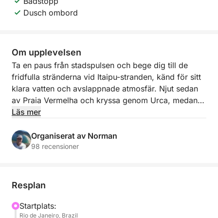
Badstopp
Dusch ombord
Om upplevelsen
Ta en paus från stadspulsen och bege dig till de
fridfulla stränderna vid Itaipu-stranden, känd för sitt
klara vatten och avslappnade atmosfär. Njut sedan
av Praia Vermelha och kryssa genom Urca, medan
du njuter av utsikten över Rios ikoniska berg och
Läs mer
färgglada kustlinje. Med 6 timmar till sjöss har du
gott om tid att utforska, simma och ladda
Organiserat av Norman
batterierna.
98 recensioner
Våra båtturer känns som om en lokal vän visar dig
runt – avslappnat, välkomnande och helt personligt.
Resplan
Vi går utöver de vanliga turiststoppen för att
leverera äkta brasiliansk kustskönhet. Kom för
Startplats:
Rio de Janeiro, Brazil
utsikten, stanna för atmosfären.