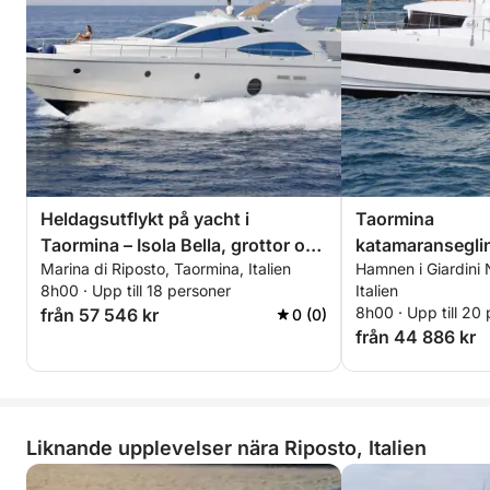
Heldagsutflykt på yacht i
Taormina
Taormina – Isola Bella, grottor och
katamaransegli
Marina di Riposto, Taormina, Italien
Hamnen i Giardini
vikar
8h00 · Upp till 18 personer
Italien
8h00 · Upp till 20
från 57 546 kr
0 (0)
från 44 886 kr
Liknande upplevelser nära Riposto, Italien