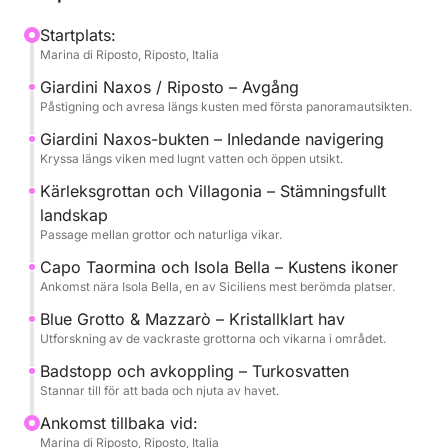
Upplevelsen är utformad för att erbjuda dig
Startplats:
Marina di Riposto, Riposto, Italia
avkoppling och komfort, med stopp för att bada i
det klara vattnet och stunder för att njuta av solen
Giardini Naxos / Riposto – Avgång
och havet i fullständig lugn.
Påstigning och avresa längs kusten med första panoramautsikten.
Giardini Naxos-bukten – Inledande navigering
Ombord hittar du prosecco, läsk, snacks och alla
Kryssa längs viken med lugnt vatten och öppen utsikt.
bekvämligheter du behöver för en elegant och
Kärleksgrottan och Villagonia – Stämningsfullt
bekymmersfri upplevelse, tillsammans med en
landskap
skeppare och värdinna.
Passage mellan grottor och naturliga vikar.
Capo Taormina och Isola Bella – Kustens ikoner
Turen är tillgänglig med avgångar kl. 10:00 eller
Ankomst nära Isola Bella, en av Siciliens mest berömda platser.
14:00 och genomförs även på engelska.
Blue Grotto & Mazzarò – Kristallklart hav
Utforskning av de vackraste grottorna och vikarna i området.
Bränsle (1 900 €) och skeppare/värdinna (500 €)
ingår inte i priset.
Badstopp och avkoppling – Turkosvatten
Stannar till för att bada och njuta av havet.
En perfekt upplevelse för dig som vill upptäcka
Ankomst tillbaka vid:
Taormina från havet på ett exklusivt och avslappnat
Marina di Riposto, Riposto, Italia