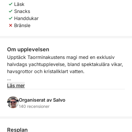
Läsk
Snacks
Handdukar
Bränsle
Om upplevelsen
Upptäck Taorminakustens magi med en exklusiv
halvdags yachtupplevelse, bland spektakulära vikar,
havsgrottor och kristallklart vatten.
Med avgång från Marina di Riposto eller Giardini
Läs mer
Naxos seglar du längs en av Siciliens mest
fängslande sträckor, där natur, hav och ikoniska
Organiserat av Salvo
landskap möts. Under turen kommer du att beundra
140 recensioner
ikoniska platser som Isola Bella, Capo Taormina och
de suggestiva havsgrottorna, inklusive Grotta
dell'Amore och Blå grottan.
Resplan