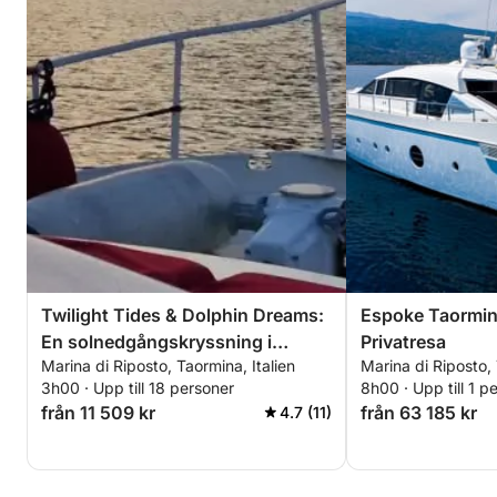
Twilight Tides & Dolphin Dreams:
Espoke Taormina
En solnedgångskryssning i
Privatresa
Marina di Riposto, Taormina, Italien
Marina di Riposto, 
Taormina Bay
3h00 · Upp till 18 personer
8h00 · Upp till 1 p
från 11 509 kr
från 63 185 kr
4.7 (11)