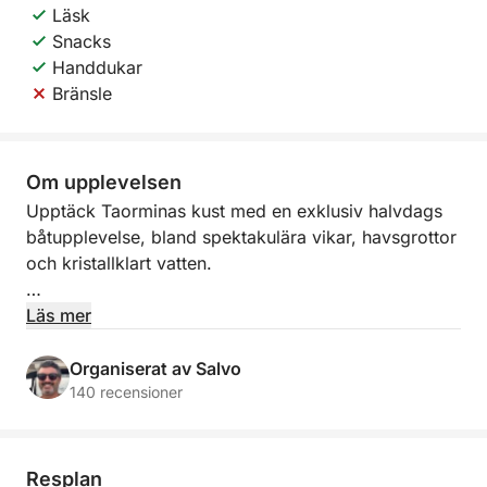
Läsk
Snacks
Handdukar
Bränsle
Om upplevelsen
Upptäck Taorminas kust med en exklusiv halvdags
båtupplevelse, bland spektakulära vikar, havsgrottor
och kristallklart vatten.
Med avgång från Marina di Riposto eller Giardini
Läs mer
Naxos seglar du längs en av Siciliens mest
fängslande sträckor, där natur, hav och ikoniska
Organiserat av Salvo
panoramautsikter möts. Under turen kommer du att
140 recensioner
beundra ikoniska platser som Isola Bella, Capo
Taormina och de suggestiva naturliga grottorna,
inklusive Grotta dell'Amore och Blå grottan.
Resplan