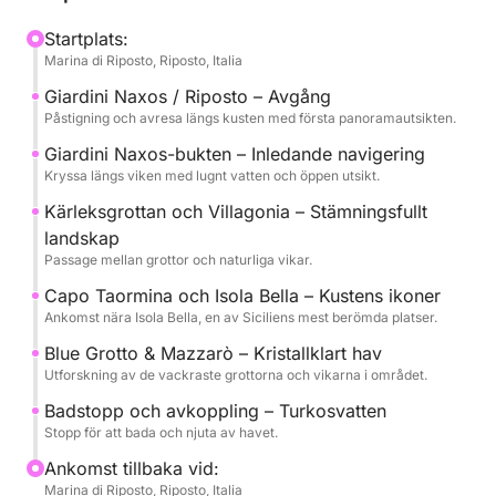
Upplevelsen är utformad för att erbjuda den
Startplats:
Marina di Riposto, Riposto, Italia
perfekta balansen mellan avkoppling och
utforskning, med flera stopp för bad i det klara
Giardini Naxos / Riposto – Avgång
vattnet och tid att njuta av sol och hav.
Påstigning och avresa längs kusten med första panoramautsikten.
Giardini Naxos-bukten – Inledande navigering
Ombord hittar du drycker, snacks och alla
Kryssa längs viken med lugnt vatten och öppen utsikt.
bekvämligheter du behöver för att njuta av
Kärleksgrottan och Villagonia – Stämningsfullt
kryssningen i fullständig lugn, tillsammans med en
landskap
expertbesättning.
Passage mellan grottor och naturliga vikar.
Capo Taormina och Isola Bella – Kustens ikoner
Finns med avgångar på morgonen eller
Ankomst nära Isola Bella, en av Siciliens mest berömda platser.
eftermiddagen, det är en idealisk upplevelse för par,
Blue Grotto & Mazzarò – Kristallklart hav
vänner eller små grupper som vill uppleva Taormina
Utforskning av de vackraste grottorna och vikarna i området.
från ett unikt perspektiv.
Badstopp och avkoppling – Turkosvatten
Stopp för att bada och njuta av havet.
Bränsle (1200 euro) och besättning (300 euro) ingår
inte i priset.
Ankomst tillbaka vid:
Marina di Riposto, Riposto, Italia