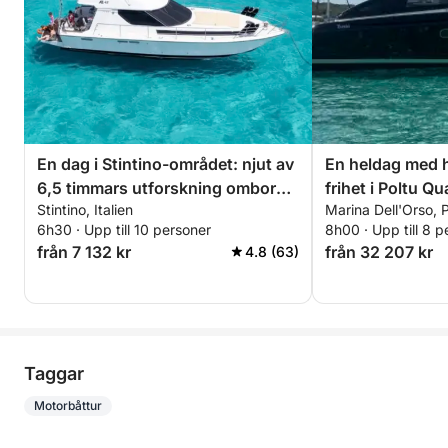
En dag i Stintino-området: njut av
En heldag med 
6,5 timmars utforskning ombord
frihet i Poltu Qu
Stintino, Italien
Marina Dell'Orso, P
på en 14-meters motorbåt
6h30 · Upp till 10 personer
8h00 · Upp till 8 p
från 7 132 kr
från 32 207 kr
4.8 (63)
Taggar
Motorbåttur