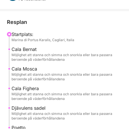
avkoppling och hisnande utsikter. Bara du, dina
reskamrater och det kristallklara havet vid Golfo
degli Angeli.
Resplan
🌊 En exklusiv och anpassningsbar upplevelse
Startplats:
Marina di Portus Karalis, Cagliari, Italia
Du kan välja din önskade tid – morgon, eftermiddag
eller solnedgång – och beroende på din tidslucka
Cala Bernat
kommer du att uppleva en annan resplan, utformad
Möjlighet att stanna och simma och snorkla eller bara passera
beroende på väderförhållandena
för att säkerställa maximal komfort och bästa
möjliga sjöförhållanden.
Cala Mosca
Möjlighet att stanna och simma och snorkla eller bara passera
beroende på väderförhållandena
Turen är 100 % privat, perfekt för par, familjer eller
Cala Fighera
små grupper som vill upptäcka Cagliariskusten i
Möjlighet att stanna och simma och snorkla eller bara passera
frihet och fullständig avskildhet.
beroende på väderförhållandena
Djävulens sadel
Om du vill förlänga din upplevelse kan du välja
Möjlighet att stanna och simma och snorkla eller bara passera
heldagsalternativet, vilket också inkluderar ett stopp
beroende på väderförhållandena
vid Mari Pintau, en av de mest spektakulära
Poetto