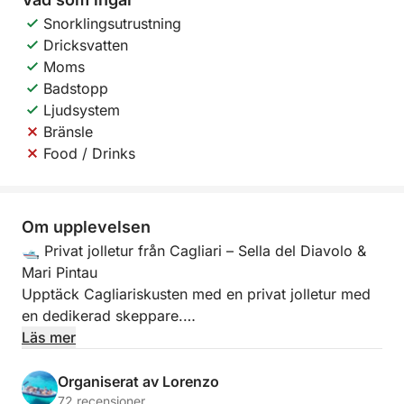
Snorklingsutrustning
Dricksvatten
Moms
Badstopp
Ljudsystem
Bränsle
Food / Drinks
Om upplevelsen
🛥️ Privat jolletur från Cagliari – Sella del Diavolo &
Mari Pintau
Upptäck Cagliariskusten med en privat jolletur med
en dedikerad skeppare.
Läs mer
Ombord på vår 7,85 meter långa jolle med en 300
hk motor som rymmer upp till 11 personer, kommer
Organiserat av Lorenzo
du att njuta av en unik upplevelse av adrenalin,
72 recensioner