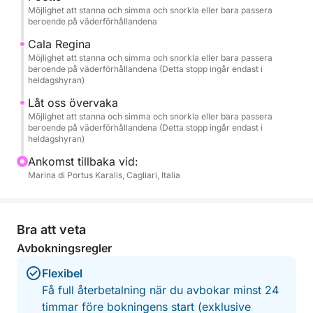
stränderna på södra Sardinien, känd för sitt turkosa
Möjlighet att stanna och simma och snorkla eller bara passera
vatten och "målade" reflektioner.
beroende på väderförhållandena
Cala Regina
🏝️ Rekommenderad resplan
Möjlighet att stanna och simma och snorkla eller bara passera
beroende på väderförhållandena (Detta stopp ingår endast i
Vi avgår från Cagliaris hamn och seglar längs de
heldagshyran)
mest ikoniska platserna på kusten:
Låt oss övervaka
Möjlighet att stanna och simma och snorkla eller bara passera
🌿 Cala Fighera – Vilda klippor och smaragdgröna
beroende på väderförhållandena (Detta stopp ingår endast i
vatten.
heldagshyran)
Ankomst tillbaka vid:
🌊 Calamosca – En skyddad vik perfekt för ett
Marina di Portus Karalis, Cagliari, Italia
avkopplande dopp.
⛰️ Sella del Diavolo – Cagliaris emblem, beundrat
Bra att veta
från havet.
Avbokningsregler
🏖️ Poetto – Stadens ikoniska strand.
Flexibel
Få full återbetalning när du avbokar minst 24
💙 Mari Pintau – "Det målade havet": vit sand och
timmar före bokningens start (exklusive