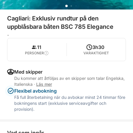
Cagliari: Exklusiv rundtur på den
uppblåsbara båten BSC 785 Elegance
-
11
3h30
PERSONER
VARAKTIGHET
Med skipper
Du kommer att åtföljas av en skipper som talar Engelska,
Italienska
·
Läs mer
Flexibel avbokning
Få full återbetalning när du avbokar minst 24 timmar före
bokningens start (exklusive serviceavgifter och
provision).
Vad som ingår