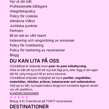
Hyr ut din båt
Professionella båtägare
Integritetspolicy
Policy för cookies
Allmänna Villkor
Juridiska punkter
Partners
Bli en del av vårt team!
Indexering och rangordning av annonser
Policy för tvistlösning
Policy för hantering av recensioner
Blogg
DU KAN LITA PÅ OSS
Click&Boat är ledande inom
peer-to-peer båtuthyrning.
Hitta en båt att hyra till ett mycket lågt pris, eller lägg ut din egen
båt för uthyrning och få en extra inkomst.
Click&Boat erbjuder möjlighet att hyra
yachter, segelbåtar,
motorbåtar, ribbåtar, pråmar, katamaraner och vattenskotrar.
Välj typ av båt, hyresperiodens längd och kontakta ägaren direkt
via vår plattform.
KUNDRECENSIONER
Betyg:
4.9 / 5
beräknat på 713471 recensioner
DESTINATIONER