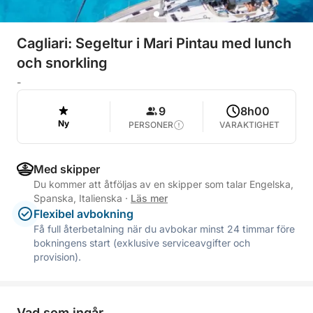
Cagliari: Segeltur i Mari Pintau med lunch
och snorkling
-
9
8h00
Ny
PERSONER
VARAKTIGHET
Med skipper
Du kommer att åtföljas av en skipper som talar Engelska,
Spanska, Italienska
·
Läs mer
Flexibel avbokning
Få full återbetalning när du avbokar minst 24 timmar före
bokningens start (exklusive serviceavgifter och
provision).
Vad som ingår