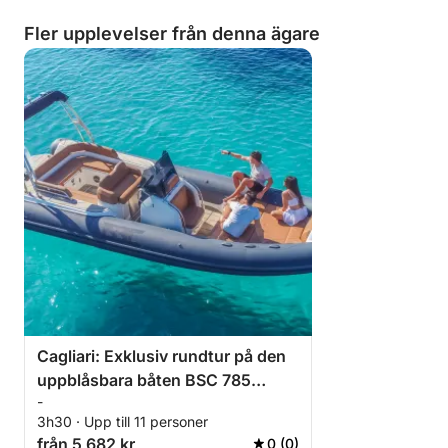
Fler upplevelser från denna ägare
Cagliari: Exklusiv rundtur på den
uppblåsbara båten BSC 785
-
Elegance
3h30 · Upp till 11 personer
från 5 682 kr
0 (0)