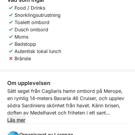
Food / Drinks
Snorklingsutrustning
Toalett ombord
Dusch ombord
Moms
Badstopp
Autentisk lokal lunch
Bränsle
Om upplevelsen
Sätt segel från Cagliaris hamn ombord på Merope,
en rymlig 14-meters Bavaria 46 Cruiser, och upplev
södra Sardiniens skönhet från havet. Känn brisen,
doften av Medelhavet och friheten i ett sant
seglingsäventyr över Angelbukten.
Läs mer
Din resa börjar med en panoramautsikt över
Organiserat av Lorenzo