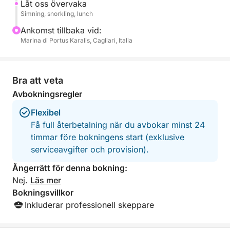
lunch ombord: skaldjursfregola eller
Låt oss övervaka
Simning, snorkling, lunch
grönsakscouscous, följt av traditionella sötsaker och
kaffe. Koppla av på däck, känn vinden i seglen och
Ankomst tillbaka vid:
låt havets rytm bära dig.
Marina di Portus Karalis, Cagliari, Italia
På eftermiddagen segla tillbaka mot hamnen i
Cagliari, omgiven av hisnande utsikter och
Bra att veta
oförglömliga minnen från en perfekt dag till sjöss.
Avbokningsregler
Flexibel
Få full återbetalning när du avbokar minst 24
timmar före bokningens start (exklusive
serviceavgifter och provision).
Ångerrätt för denna bokning:
Nej.
Läs mer
Bokningsvillkor
Inkluderar professionell skeppare