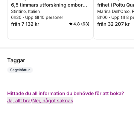
6,5 timmars utforskning ombord
frihet i Poltu Qu
Stintino, Italien
Marina Dell'Orso, P
på en 14-meters motorbåt
6h30 · Upp till 10 personer
8h00 · Upp till 8 p
från 7 132 kr
från 32 207 kr
4.8 (63)
Taggar
Segelbåttur
Hittade du all information du behövde för att boka?
Ja, allt bra
/
Nej, något saknas