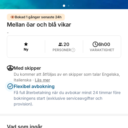
Bokad 1 gånger senaste 24h
Mellan öar och blå vikar
-
20
6h00
Ny
PERSONER
VARAKTIGHET
Med skipper
Du kommer att åtföljas av en skipper som talar Engelska,
Italienska
·
Läs mer
Flexibel avbokning
Få full återbetalning när du avbokar minst 24 timmar före
bokningens start (exklusive serviceavgifter och
provision).
Vad som ingår