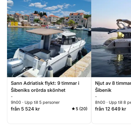
Sann Adriatisk flykt: 9 timmar i
Njut av 8 timma
Šibeniks orörda skönhet
Šibenik
-
-
9h00 · Upp till 5 personer
8h00 · Upp till 8 p
från 5 524 kr
från 12 649 kr
5 (20)