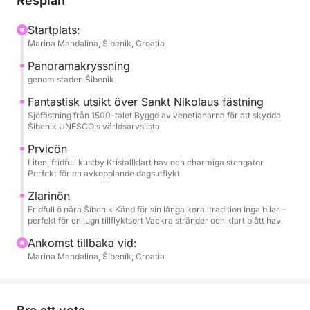
Resplan
bekväm, erbjuder den gott om plats att sträcka ut
sig, sola, prata eller bara titta på kustlinjen som
Startplats:
Marina Mandalina, Šibenik, Croatia
glider förbi. Avgång sker vanligtvis från Šibenik,
men startpunkten och tiden är flexibla – det här är
Panoramakryssning
din dag.
genom staden Šibenik
Fantastisk utsikt över Sankt Nikolaus fästning
När båten lämnar hamnen kryssar du förbi Šibeniks
Sjöfästning från 1500-talet Byggd av venetianarna för att skydda
Šibenik UNESCO:s världsarvslista
historiska silhuett och den imponerande fästningen
Sankt Nikolaus. Därifrån kallar öarna. Du kan stanna
Prvicön
till i Prvić eller Zlarin för en lugn promenad, en kaffe
Liten, fridfull kustby Kristallklart hav och charmiga stengator
Perfekt för en avkopplande dagsutflykt
vid havet eller helt enkelt njuta av den avslappnade
ö-atmosfären. Senare kastas ankaret i en fridfull vik
Zlarinön
Fridfull ö nära Šibenik Känd för sin långa koralltradition Inga bilar –
där vattnet är klart, lugnt och inbjudande – perfekt
perfekt för en lugn tillflyktsort Vackra stränder och klart blått hav
för simning, snorkling eller bara för att flyta i solen.
Ankomst tillbaka vid:
Marina Mandalina, Šibenik, Croatia
Ombord hittar du allt du behöver för komfort:
solstolar, färskvatten, ett litet kök, toalett och
snorkelutrustning.