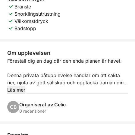
Bränsle
Snorklingsutrustning
Välkomstdryck
Badstopp
Om upplevelsen
Föreställ dig en dag där den enda planen är havet.
Denna privata båtupplevelse handlar om att sakta
ner, njuta av gott sällskap och upptäcka öarna i din
egen rytm. Oavsett om du spenderar tid med
Läs mer
familjen, firar med vänner eller organiserar något
speciellt för ditt team, utvecklas dagen precis som
Organiserat av Celic
CB
du vill.
0 recensioner
Du kliver ombord på en vacker traditionell träbåt,
full av medelhavskaraktär och charm. Rymlig och