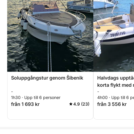
Soluppgångstur genom Šibenik
Halvdags upptäc
korta flykt med
-
-
1h30 · Upp till 6 personer
4h00 · Upp till 6 p
från 1 693 kr
från 3 556 kr
4.9 (23)