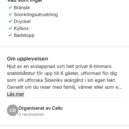
Bränsle
Snorklingsutrustning
Drycker
Kylbox
Badstopp
Om upplevelsen
Njut av en avslappnad och helt privat 6-timmars
snabbbåtstur för upp till 6 gäster, utformad för dig
som vill utforska Šibeniks skärgård i sin egen takt.
Oavsett om du reser med familj, vänner eller som ett
par, erbjuder denna upplevelse den perfekta
Läs mer
balansen mellan natursköna seglingar, simning och
lugn ötid.
Organiserat av Celic
CB
0 recensioner
Avgång sker från Šibenik eller en annan föredragen
plats, med en flexibel starttid som passar ditt