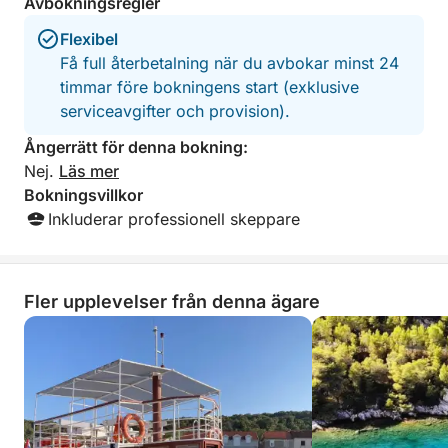
Avbokningsregler
den adriatiska solen. Utan folkmassor och utan fast
schema utvecklas dagen enligt dina önskemål.
Flexibel
Få full återbetalning när du avbokar minst 24
Denna motorbåtsupplevelse är perfekt för gäster
timmar före bokningens start (exklusive
som söker avskildhet, komfort och autentisk
serviceavgifter och provision).
öhopping och erbjuder ett verkligt personligt sätt att
Ångerrätt för denna bokning:
upptäcka Šibeniks kustlinje.
Nej.
Läs mer
Bokningsvillkor
Inkluderar professionell skeppare
Fler upplevelser från denna ägare