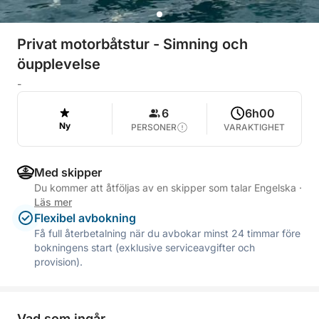
Privat motorbåtstur - Simning och
öupplevelse
-
6
6h00
Ny
PERSONER
VARAKTIGHET
Med skipper
Du kommer att åtföljas av en skipper som talar Engelska
·
Läs mer
Flexibel avbokning
Få full återbetalning när du avbokar minst 24 timmar före
bokningens start (exklusive serviceavgifter och
provision).
Vad som ingår