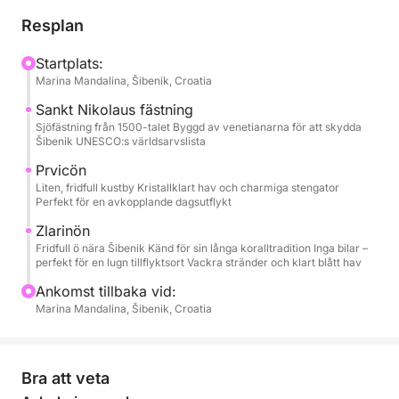
schema. När du lämnar hamnen kan du njuta av
Resplan
panoramautsikt över den historiska staden Šibenik
och den imponerande fästningen Sankt Nikolaus, ett
Startplats:
Marina Mandalina, Šibenik, Croatia
UNESCO-skyddat landmärke som vaktar ingången
till kanalen.
Sankt Nikolaus fästning
Sjöfästning från 1500-talet Byggd av venetianarna för att skydda
Šibenik UNESCO:s världsarvslista
Turen fortsätter mot de charmiga öarna Prvić och
Zlarin, kända för sin autentiska dalmatiska atmosfär,
Prvicön
Liten, fridfull kustby Kristallklart hav och charmiga stengator
lugna stränder och kristallklara vatten. Längs vägen
Perfekt för en avkopplande dagsutflykt
ankrar din skeppare i vackra avskilda vikar, vilket
Zlarinön
ger dig gott om tid att simma, flyta och varva ner
Fridfull ö nära Šibenik Känd för sin långa koralltradition Inga bilar –
omgiven av orörd natur. Snorkelutrustning (mask
perfekt för en lugn tillflyktsort Vackra stränder och klart blått hav
och snorkel) ingår, vilket gör att du kan utforska
Ankomst tillbaka vid:
undervattensvärlden i lugnt, klart hav.
Marina Mandalina, Šibenik, Croatia
Denna privata tur handlar om flexibilitet – du kan
spendera mer tid på att simma, utforska en öby eller
Bra att veta
helt enkelt koppla av på båten medan du njuter av