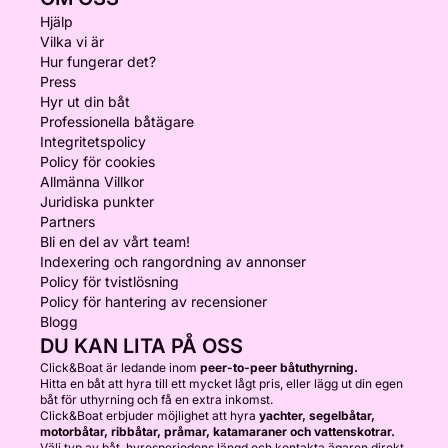
Hjälp
Vilka vi är
Hur fungerar det?
Press
Hyr ut din båt
Professionella båtägare
Integritetspolicy
Policy för cookies
Allmänna Villkor
Juridiska punkter
Partners
Bli en del av vårt team!
Indexering och rangordning av annonser
Policy för tvistlösning
Policy för hantering av recensioner
Blogg
DU KAN LITA PÅ OSS
Click&Boat är ledande inom
peer-to-peer båtuthyrning.
Hitta en båt att hyra till ett mycket lågt pris, eller lägg ut din egen
båt för uthyrning och få en extra inkomst.
Click&Boat erbjuder möjlighet att hyra
yachter, segelbåtar,
motorbåtar, ribbåtar, pråmar, katamaraner och vattenskotrar.
Välj typ av båt, hyresperiodens längd och kontakta ägaren direkt