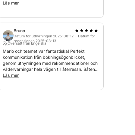
Läs mer
Bruno
Datum för uthyrningen 2025-08-12 · Datum för
recensionen 2025-08-13
Översatt från Engelska
Mario och teamet var fantastiska! Perfekt
kommunikation från bokningsögonblicket,
genom uthyrningen med rekommendationer och
vädervarningar hela vägen till återresan. Båten
var mycket bra och hanterades enkelt, en
Läs mer
dagsutflykt till Capri med min fru och mig. Tack
igen!