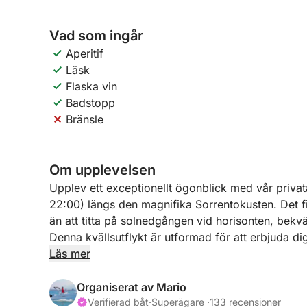
Vad som ingår
Aperitif
Läsk
Flaska vin
Badstopp
Bränsle
Om upplevelsen
Upplev ett exceptionellt ögonblick med vår privat
22:00) längs den magnifika Sorrentokusten. Det 
än att titta på solnedgången vid horisonten, bekvä
Denna kvällsutflykt är utformad för att erbjuda di
klippor, medan stadens ljus börjar glittra i fjärran
Läs mer
du får de bästa utsiktspunkterna längs den klippi
Organiserat av Mario
För att göra upplevelsen ännu mer speciell inkludera
Verifierad båt
·
Superägare ·
133 recensioner