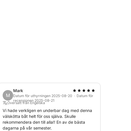
vin. Ett stopp för ett dopp i solnedgången
er solnedgångens färger. Din flerspråkiga
tälla en intim och avkopplande atmosfär.
ft, bränsle och 30 € i hamnskatt måste
 kväll via Click&Boat nu för en oförglömlig
Mark
M
Datum för uthyrningen 2025-08-20 · Datum för
recensionen 2025-08-21
Översatt från Engelska
Vi hade verkligen en underbar dag med denna
välskötta båt helt för oss själva. Skulle
rekommendera den till alla!! En av de bästa
dagarna på vår semester.