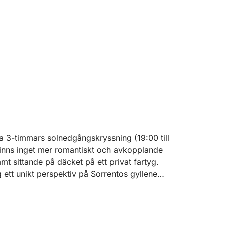
a 3-timmars solnedgångskryssning (19:00 till
finns inget mer romantiskt och avkopplande
mt sittande på däcket på ett privat fartyg.
g ett unikt perspektiv på Sorrentos gyllene
. Resplanen är anpassad för att säkerställa att
ga kusten.
r vi en traditionell italiensk aperitivo,