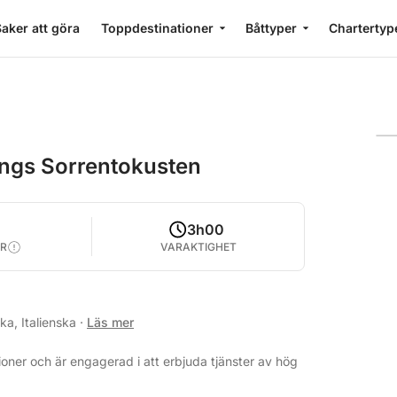
aker att göra
Toppdestinationer
Båttyper
Chartertyp
ängs Sorrentokusten
3h00
R
VARAKTIGHET
ka, Italienska
·
Läs mer
oner och är engagerad i att erbjuda tjänster av hög