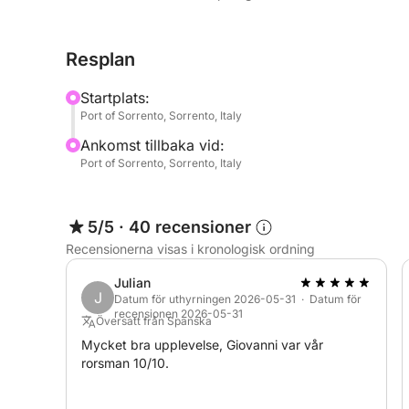
tillsammans med uppfriskande läsk och en flaska 
ingår också, för de som vill dyka ner i havet und
Resplan
skeppare (italienska/engelska) kommer att säkers
Observera att den professionella skepparens avgi
Startplats:
betalas separat vid avresa.
Port of Sorrento, Sorrento, Italy
Ankomst tillbaka vid:
Redo att skåla för solnedgången? Boka din privata
Port of Sorrento, Sorrento, Italy
upplevelse!
5/5
·
40 recensioner
Recensionerna visas i kronologisk ordning
Julian
J
Datum för uthyrningen 2026-05-31 · Datum för
recensionen 2026-05-31
Översatt från Spanska
Mycket bra upplevelse, Giovanni var vår
rorsman 10/10.