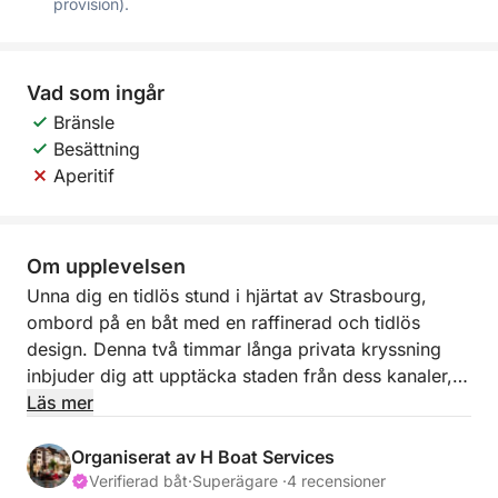
provision).
Vad som ingår
Bränsle
Besättning
Aperitif
Om upplevelsen
Unna dig en tidlös stund i hjärtat av Strasbourg,
ombord på en båt med en raffinerad och tidlös
design. Denna två timmar långa privata kryssning
inbjuder dig att upptäcka staden från dess kanaler, i
en atmosfär som är både lugn och exklusiv. Buren
Läs mer
av vattnets kluckande ljud och båtens komfort
kommer du att uppleva ett oförglömligt mellanspel
Organiserat av H Boat Services
mellan arv, elegans och intimitet.
Verifierad båt
·
Superägare ·
4 recensioner