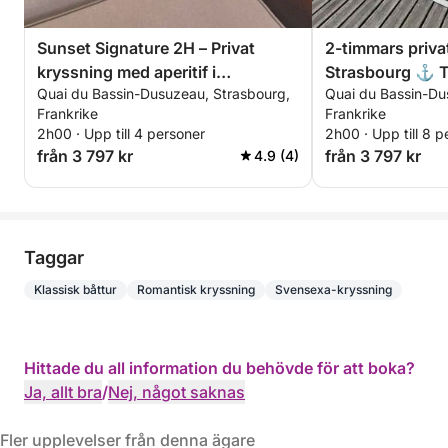
Sunset Signature 2H – Privat
2-timmars privat
kryssning med aperitif i
Strasbourg ⚓ T
Quai du Bassin-Dusuzeau, Strasbourg,
Quai du Bassin-Du
solnedgången och foton
Premiumuppleve
Frankrike
Frankrike
(Picasso)
2h00 · Upp till 4 personer
2h00 · Upp till 8 p
från 3 797 kr
från 3 797 kr
4.9 (4)
Taggar
Klassisk båttur
Romantisk kryssning
Svensexa-kryssning
Hittade du all information du behövde för att boka?
Ja, allt bra
/
Nej, något saknas
Fler upplevelser från denna ägare