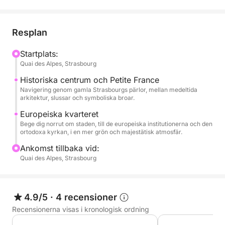
Under denna flodtur passerar du genom symboliska
landskap och njuter av unika vyer över Alsaces
Resplan
huvudstads skatter. Kryssningens lugna tempo ger
tid att beundra arkitekturen, historiska broar och
Startplats:
Quai des Alpes, Strasbourg
platser rik på historia, samtidigt som man njuter av
nuet.
Historiska centrum och Petite France
Navigering genom gamla Strasbourgs pärlor, mellan medeltida
arkitektur, slussar och symboliska broar.
Det som gör denna upplevelse unik är den subtila
blandningen av komfort, autenticitet och estetik.
Europeiska kvarteret
Bege dig norrut om staden, till de europeiska institutionerna och den
Båten förför med sina vintagelinjer och mysiga
ortodoxa kyrkan, i en mer grön och majestätisk atmosfär.
atmosfär, perfekt för en romantisk utflykt, en stund
Ankomst tillbaka vid:
med familjen eller en elegant resa med vänner. Som
Quai des Alpes, Strasbourg
ett alternativ kan du förhöja din kryssning med en
aperitif bestående av crémant och
överraskningsbröd (45 €). Kaptenen, varm och
4.9/5
·
4 recensioner
diskret, kommer att anpassa kryssningen efter dina
önskemål. Ett originellt, intimt och resolut elegant
Recensionerna visas i kronologisk ordning
sätt att återupptäcka Strasbourg.