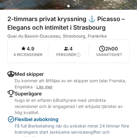
2-timmars privat kryssning ⚓ Picasso –
Elegans och intimitet i Strasbourg
Quai du Bassin-Dusuzeau, Strasbourg, Frankrike
4.9
4
2h00
4 RECENSIONER
PERSONER
VARAKTIGHET
Med skipper
Du kommer att åtföljas av en skipper som talar Franska,
Engelska
·
Läs mer
Superägare
hugo är en erfaren båtuthyrare med utmärkta
recensioner och är engagerad i att erbjuda tjänster av
hög kvalitet.
Flexibel avbokning
Få full återbetalning när du avbokar minst 24 timmar före
bokningens start (exklusive serviceavgifter och