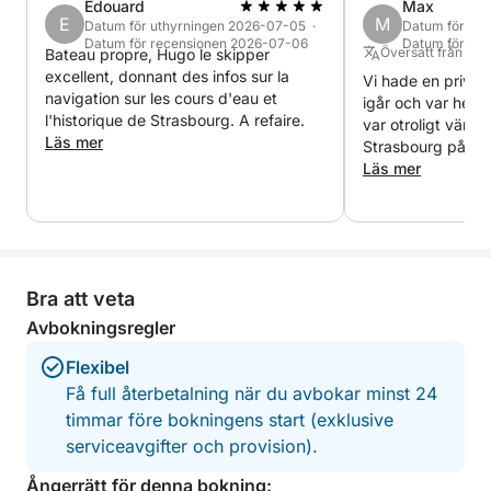
Edouard
Max
E
M
Datum för uthyrningen 2026-07-05 ·
Datum för ut
Datum för recensionen 2026-07-06
Datum för re
Översatt från Tys
Bateau propre, Hugo le skipper
excellent, donnant des infos sur la
Vi hade en priva
navigation sur les cours d'eau et
igår och var helt
l'historique de Strasbourg. A refaire.
var otroligt vänli
Läs mer
Strasbourg på ett 
sätt. Resan var i 
Läs mer
och mycket välskö
omedelbart bekvä
på oss längs väg
till oss efteråt so
underbart sätt at
Bra att veta
samtidigt som man
avkopplande stund
Avbokningsregler
rekommenderar de
Flexibel
göra det igen utan
Få full återbetalning när du avbokar minst 24
timmar före bokningens start (exklusive
serviceavgifter och provision).
Ångerrätt för denna bokning: