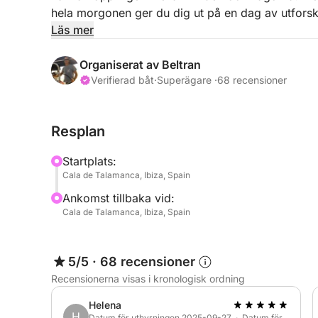
hela morgonen ger du dig ut på en dag av utforskni
är en personlig resa där själva resan står i centr
Läs mer
seglen borta från de trånga stränderna.
Organiserat av Beltran
Verifierad båt
·
Superägare ·
68 recensioner
Båten är utrustad för att göra din dag på vattnet
snorkel- och SUP-utrustning (Stand-Up Paddle) för
Resplan
vatten under våra stopp. Din professionella tvåsp
bästa platserna, vilket garanterar en säker och be
Startplats:
att göra bokningen enklare ingår bränsle redan i 
Cala de Talamanca, Ibiza, Spain
betalas direkt i hamnen.
Ankomst tillbaka vid:
Cala de Talamanca, Ibiza, Spain
Upplev Ibiza från ett unikt perspektiv! Kontakta os
och autentiska seglingsäventyr.
5/5
·
68 recensioner
Recensionerna visas i kronologisk ordning
Helena
H
Datum för uthyrningen 2025-09-27 · Datum för