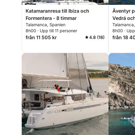
Katamaranresa till Ibiza och
Äventyr på
Formentera - 8 timmar
Vedrá och
Talamanca, Spanien
Talamanca,
8h00 · Upp till 11 personer
8h00 · Upp 
från 11 505 kr
från 18 4
4.8 (18)