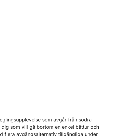
glingsupplevelse som avgår från södra
r dig som vill gå bortom en enkel båttur och
flera avgångsalternativ tillgängliga under