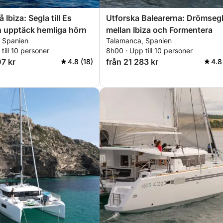
 Ibiza: Segla till Es
Utforska Balearerna: Drömseg
 upptäck hemliga hörn
mellan Ibiza och Formentera
 Spanien
Talamanca, Spanien
till 10 personer
8h00 · Upp till 10 personer
07 kr
från 21 283 kr
4.8 (18)
4.8