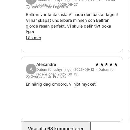
recensionen 2025-09-27
Översatt från Engelska
Beltran var fantastisk. Vi hade den bästa dagen!
Vi har skapat underbara minnen och Beltran
gjorde resan perfekt. Vi skulle definitivt boka
igen.
Läs mer
Alexandre
A
Datum för uthyrningen 2025-09-13 · Datum för
recensionen 2025-09-13
Översatt från Franska
En härlig dag ombord, vi njöt mycket
Visa alla 68 kommentarer