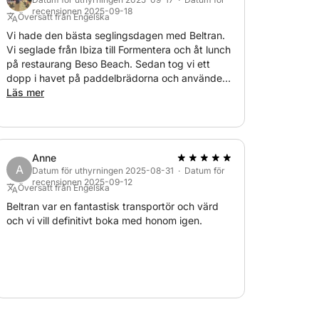
recensionen 2025-09-18
Översatt från Engelska
Vi hade den bästa seglingsdagen med Beltran.
Vi seglade från Ibiza till Formentera och åt lunch
på restaurang Beso Beach. Sedan tog vi ett
dopp i havet på paddelbrädorna och använde
snorklarna. Beltran var så välkomnande och fick
Läs mer
oss att känna oss avslappnade. Vi hade den
bästa tiden! Tack Beltran!
Anne
A
Datum för uthyrningen 2025-08-31 · Datum för
recensionen 2025-09-12
Översatt från Engelska
Beltran var en fantastisk transportör och värd
och vi vill definitivt boka med honom igen.