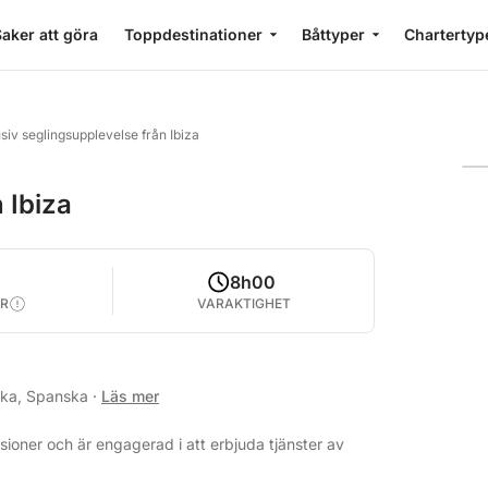
aker att göra
Toppdestinationer
Båttyper
Chartertyp
siv seglingsupplevelse från Ibiza
 Ibiza
8h00
R
VARAKTIGHET
lska, Spanska
·
Läs mer
ioner och är engagerad i att erbjuda tjänster av