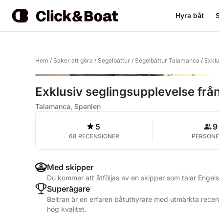
Hyra båt
S
Hem
/
Saker att göra
/
Segelbåttur
/
Segelbåttur Talamanca
/
Exklu
Exklusiv seglingsupplevelse från
Talamanca, Spanien
5
9
68 RECENSIONER
PERSONE
Med skipper
Du kommer att åtföljas av en skipper som talar Enge
Superägare
Beltran är en erfaren båtuthyrare med utmärkta recens
hög kvalitet.