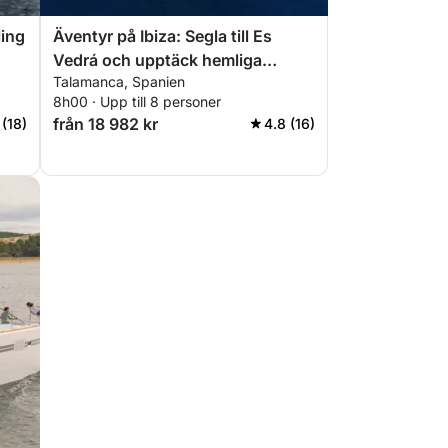
ling
Äventyr på Ibiza: Segla till Es
Vedrá och upptäck hemliga
Talamanca, Spanien
platser
8h00 · Upp till 8 personer
från 18 982 kr
 (18)
4.8 (16)