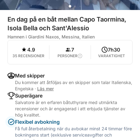
En dag på en båt mellan Capo Taormina,
Isola Bella och Sant'Alessio
Hamnen i Giardini Naxos, Messina, Italien
4.9
7
7h30
35 RECENSIONER
PERSONER
VARAKTIGHET
Med skipper
Du kommer att åtföljas av en skipper som talar Italienska,
Engelska
·
Läs mer
Superägare
Salvatore är en erfaren båtuthyrare med utmärkta
recensioner och är engagerad i att erbjuda tjänster av
hög kvalitet.
Flexibel avbokning
Få full återbetalning när du avbokar minst 24 timmar före
bokningens start (exklusive serviceavgifter och