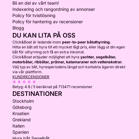
Bli en del av vårt team!
Indexering och rangordning av annonser
Policy för tvistlösning
Policy för hantering av recensioner
Blogg
DU KAN LITA PÅ OSS
Click&Boat är ledande inom
peer-to-peer båtuthyrning.
Hitta en båt att hyra till ett mycket lågt pris, eller lägg ut din egen
båt för uthyrning och få en extra inkomst.
Click&Boat erbjuder möjlighet att hyra
yachter, segelbåtar,
motorbåtar, ribbåtar, pråmar, katamaraner och vattenskotrar.
Välj typ av båt, hyresperiodens längd och kontakta ägaren direkt
via vår plattform.
KUNDRECENSIONER
Betyg:
4.9 / 5
beräknat på 713471 recensioner
DESTINATIONER
Stockholm
Göteborg
Kroatien
Grekland
Italien
Spanien
Hyra båt Segelbåt