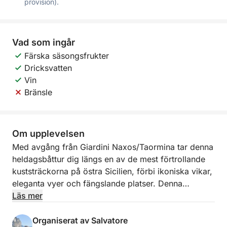
provision).
Vad som ingår
Färska säsongsfrukter
Dricksvatten
Vin
Bränsle
Om upplevelsen
Med avgång från Giardini Naxos/Taormina tar denna
heldagsbåttur dig längs en av de mest förtrollande
kuststräckorna på östra Sicilien, förbi ikoniska vikar,
eleganta vyer och fängslande platser. Denna
upplevelse är utformad för dig som vill tillbringa en
Läs mer
heldag med att njuta av havet, avkoppling och
oförglömliga vyer.
Organiserat av Salvatore