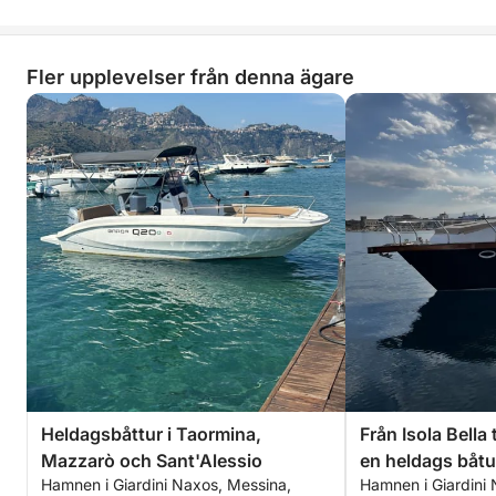
ingen och motorlampan lyste i början
av vår dag.
Fler upplevelser från denna ägare
Heldagsbåttur i Taormina,
Från Isola Bella 
Mazzarò och Sant'Alessio
en heldags båtu
Hamnen i Giardini Naxos, Messina,
Hamnen i Giardini