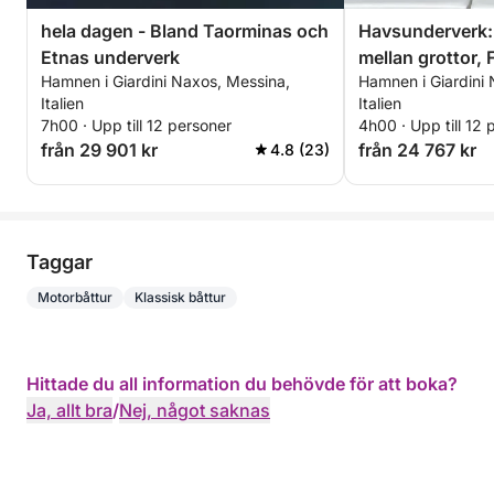
hela dagen - Bland Taorminas och
Havsunderverk:
Etnas underverk
mellan grottor, 
Hamnen i Giardini Naxos, Messina,
Hamnen i Giardini
snorkling i Tao
Italien
Italien
7h00 · Upp till 12 personer
4h00 · Upp till 12 
från 29 901 kr
från 24 767 kr
4.8 (23)
Taggar
Motorbåttur
Klassisk båttur
Hittade du all information du behövde för att boka?
Ja, allt bra
/
Nej, något saknas