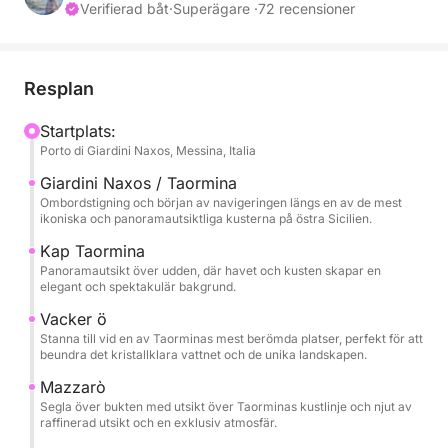
Verifierad båt
·
Superägare ·
72 recensioner
Seglingen börjar mot Capo Taormina och Isola Bella,
ikoniska symboler för denna kustlinje, där det
kristallklara havet möter ett dramatiskt och tidlöst
Resplan
landskap. Här erbjuder kusten intensiva färger,
pittoreska vikar och perfekta vyer för ett dopp eller
Startplats:
Porto di Giardini Naxos, Messina, Italia
för att njuta av havet i fullständig avkoppling.
Giardini Naxos / Taormina
Turen fortsätter mot Mazzarò och den fantastiska
Ombordstigning och början av navigeringen längs en av de mest
ikoniska och panoramautsiktliga kusterna på östra Sicilien.
Atlantisbukten, även känd som Sirenbukten, ett
exklusivt och raffinerat hörn där naturen blandas
Kap Taormina
Panoramautsikt över udden, där havet och kusten skapar en
med vikens elegans. Det klara vattnet och den
elegant och spektakulär bakgrund.
avskilda omgivningen gör detta stopp särskilt
Vacker ö
suggestivt under dagen.
Stanna till vid en av Taorminas mest berömda platser, perfekt för att
beundra det kristallklara vattnet och de unika landskapen.
Slutligen når vi Sant'Alessio och passerar den
Mazzarò
natursköna Grotta delle Sirene, en plats rik på charm
Segla över bukten med utsikt över Taorminas kustlinje och njut av
och atmosfär. Utflykten inkluderar stopp för simning,
raffinerad utsikt och en exklusiv atmosfär.
avkoppling och snorkling innan den återvänder efter