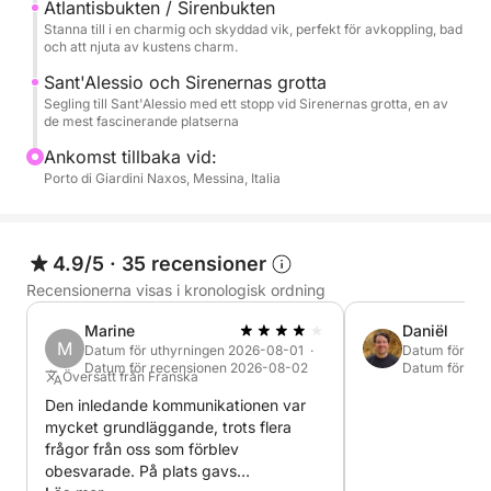
Atlantisbukten / Sirenbukten
en heldag tillägnad att upptäcka det vackraste havet
Stanna till i en charmig och skyddad vik, perfekt för avkoppling, bad
på Taorminakusten.
och att njuta av kustens charm.
Sant'Alessio och Sirenernas grotta
Segling till Sant'Alessio med ett stopp vid Sirenernas grotta, en av
de mest fascinerande platserna
Ankomst tillbaka vid:
Porto di Giardini Naxos, Messina, Italia
4.9/5
·
35 recensioner
Recensionerna visas i kronologisk ordning
Marine
Daniël
M
Datum för uthyrningen 2026-08-01 ·
Datum för uth
Datum för recensionen 2026-08-02
Datum för re
Översatt från Franska
Den inledande kommunikationen var
mycket grundläggande, trots flera
frågor från oss som förblev
obesvarade. På plats gavs