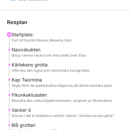
Capo Taormina och Isola Bella.
Under hela dagen kommer du att bjudas på
Resplan
säsongens frukter, snacks och champagne, allt
medan du lyssnar på dina favoritlåtar via båtens
Startplats:
Port of Giardini Naxos, Messina, Italy
ljudsystem. Den professionella kaptenen och
besättningen kommer att se till att resan blir smidig
Naxosbukten
och säker, så att du kan varva ner helt.
Börja i denna vackra vik med utsikt över Etna
Kärlekens grotta
Turen inkluderar:
Utforska den lugna och romantiska havsgrottan
- Baia di Naxos.
Kap Taormina
- Grotta dell'Amore
Segla förbi de spektakulära klipporna på denna ikoniska plats
- Capo Taormina
Fikonkaktussten
- Scoglio del Ficodindia
Beundra den unika klippformationen, omgiven av fikonkaktus
- Isola Bella
Vacker ö
- Grotta Azzurra
Simma i det kristallklara vattnet i denna "Joniska havets pärla"
- Baia di Mazzarò
- Baia delle Sirene
Blå grottan