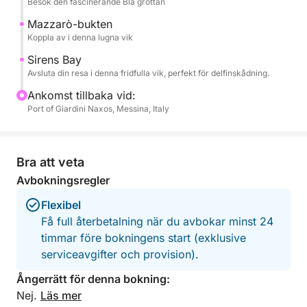
Besök den fascinerande Blå grottan
Optional Restaurant Stop – Upplev autentisk
Mazzarò-bukten
siciliansk mat på en restaurang vid havet (ingår ej).
Koppla av i denna lugna vik
Sirens Bay
Ta gärna med egen mat ombord!
Avsluta din resa i denna fridfulla vik, perfekt för delfinskådning.
Ankomst tillbaka vid:
Port of Giardini Naxos, Messina, Italy
Bra att veta
Avbokningsregler
Flexibel
Få full återbetalning när du avbokar minst 24
timmar före bokningens start (exklusive
serviceavgifter och provision).
Ångerrätt för denna bokning:
Nej.
Läs mer