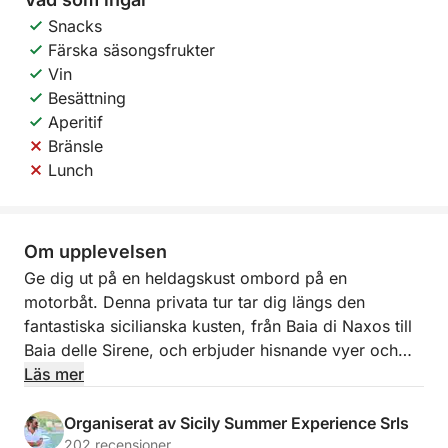
Snacks
Färska säsongsfrukter
Vin
Besättning
Aperitif
Bränsle
Lunch
Om upplevelsen
Ge dig ut på en heldagskust ombord på en
motorbåt. Denna privata tur tar dig längs den
fantastiska sicilianska kusten, från Baia di Naxos till
Baia delle Sirene, och erbjuder hisnande vyer och
dolda pärlor.
Läs mer
Slappna av och njut av havets skönhet medan du
Organiserat av Sicily Summer Experience Srls
upptäcker pittoreska platser som Grotta dell'Amore,
202 recensioner