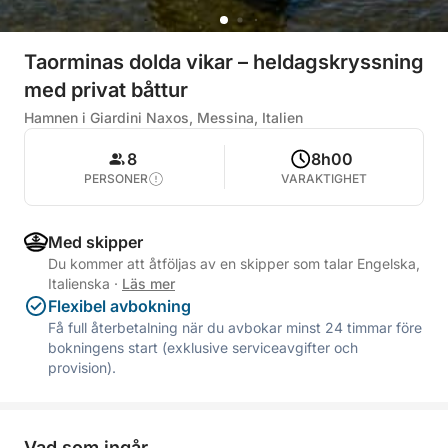
Taorminas dolda vikar – heldagskryssning
med privat båttur
Hamnen i Giardini Naxos, Messina, Italien
8
8h00
PERSONER
VARAKTIGHET
Med skipper
Du kommer att åtföljas av en skipper som talar Engelska,
Italienska
·
Läs mer
Flexibel avbokning
Få full återbetalning när du avbokar minst 24 timmar före
bokningens start (exklusive serviceavgifter och
provision).
Vad som ingår