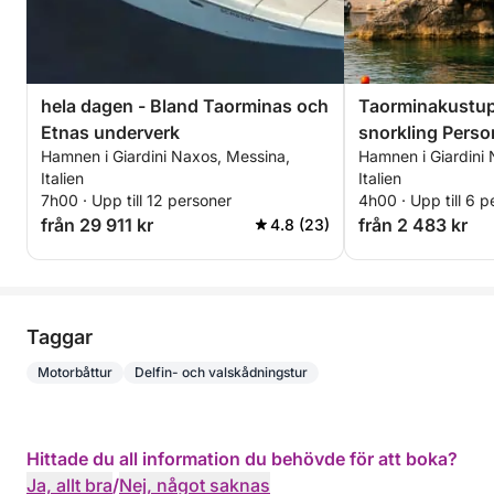
hela dagen - Bland Taorminas och
Taorminakustup
Etnas underverk
snorkling Personlig privat utflykt
Hamnen i Giardini Naxos, Messina,
Hamnen i Giardini
genom kristallkl
Italien
Italien
och gömda grott
7h00 · Upp till 12 personer
4h00 · Upp till 6 p
över Etna
från 29 911 kr
från 2 483 kr
4.8 (23)
Taggar
Motorbåttur
Delfin- och valskådningstur
Hittade du all information du behövde för att boka?
Ja, allt bra
/
Nej, något saknas