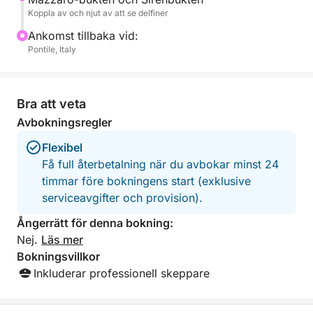
- Champagne, säsongens frukter och snacks
Koppla av och njut av att se delfiner
- Ljudsystem för att förbättra upplevelsen
Ankomst tillbaka vid:
- Professionell besättning för att säkerställa komfort
Pontile, Italy
och säkerhet
Ta gärna med egen mat ombord för en personlig
Bra att veta
upplevelse.
Avbokningsregler
Boka din heldagstur nu och upplev den sicilianska
Flexibel
kustens skönhet i lyx och stil!
Få full återbetalning när du avbokar minst 24
timmar före bokningens start (exklusive
serviceavgifter och provision).
Ångerrätt för denna bokning:
Nej.
Läs mer
Bokningsvillkor
Inkluderar professionell skeppare