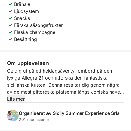
Bränsle
Ljudsystem
Snacks
Färska säsongsfrukter
Flaska champagne
Besättning
Om upplevelsen
Ge dig ut på ett heldagsäventyr ombord på den
lyxiga Allegra 21 och utforska den fantastiska
sicilianska kusten. Denna resa tar dig genom några
av de mest pittoreska platserna längs Joniska havet,
så att du kan uppleva Siciliens naturliga skönhet i en
Läs mer
avslappnad och lyxig miljö.
Organiserat av Sicily Summer Experience Srls
Du börjar vid Baia di Naxos, seglar genom den
201 recensioner
fridfulla Grotta dell'Amore och går mot den