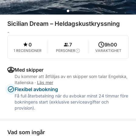
Sicilian Dream – Heldagskustkryssning
-
0
7
9h00
1 RECENSIONER
PERSONER
VARAKTIGHET
Med skipper
Du kommer att åtföljas av en skipper som talar Engelska,
Italienska
·
Läs mer
Flexibel avbokning
Få full återbetalning när du avbokar minst 24 timmar före
bokningens start (exklusive serviceavgifter och
provision).
Vad som ingår