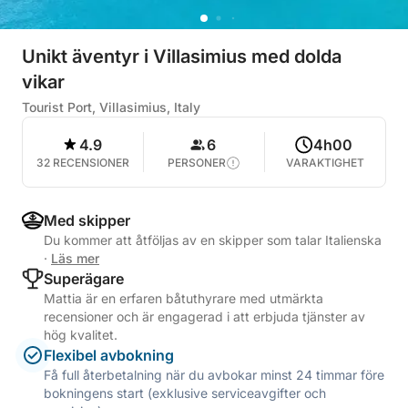
Unikt äventyr i Villasimius med dolda
vikar
Tourist Port, Villasimius, Italy
4.9
6
4h00
32 RECENSIONER
PERSONER
VARAKTIGHET
Med skipper
Du kommer att åtföljas av en skipper som talar Italienska
·
Läs mer
Superägare
Mattia är en erfaren båtuthyrare med utmärkta
recensioner och är engagerad i att erbjuda tjänster av
hög kvalitet.
Flexibel avbokning
Få full återbetalning när du avbokar minst 24 timmar före
bokningens start (exklusive serviceavgifter och