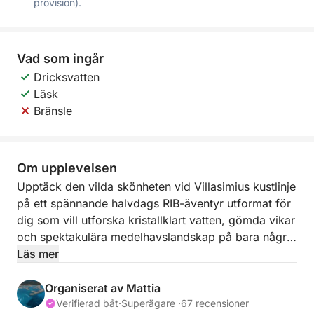
provision).
Vad som ingår
Dricksvatten
Läsk
Bränsle
Om upplevelsen
Upptäck den vilda skönheten vid Villasimius kustlinje
på ett spännande halvdags RIB-äventyr utformat för
dig som vill utforska kristallklart vatten, gömda vikar
och spektakulära medelhavslandskap på bara några
timmar. Denna 4-timmarsupplevelse avgår från
Läs mer
Villasimius Marina och erbjuder den perfekta
balansen mellan utforskning, simning och natursköna
Organiserat av Mattia
kryssningar längs Sardiniens sydöstra kust.
Verifierad båt
·
Superägare ·
67 recensioner