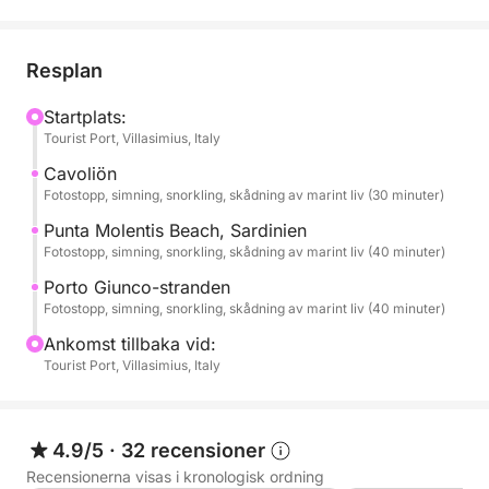
Din resa börjar med en spännande tur mot ön
Serpentara, ett skyddat marint område som endast
Resplan
är tillgängligt från sjövägen. Under rundturen runt ön
kommer du att beundra dramatiska klippor, gömda
Startplats:
Tourist Port, Villasimius, Italy
grottor och djupt smaragdgrönt vatten som gör
denna plats till en av de mest orörda naturmiljöerna i
Cavoliön
regionen.
Fotostopp, simning, snorkling, skådning av marint liv (30 minuter)
Punta Molentis Beach, Sardinien
Äventyret fortsätter till den vackra Cala Pira, en
Fotostopp, simning, snorkling, skådning av marint liv (40 minuter)
pittoresk vik med utsikt över ett historiskt spanskt
Porto Giunco-stranden
vakttorn. Med sin bleka sand och grunda turkosa
Fotostopp, simning, snorkling, skådning av marint liv (40 minuter)
vatten är denna plats perfekt för ett avkopplande
Ankomst tillbaka vid:
dopp och att njuta av kustens fridfulla atmosfär.
Tourist Port, Villasimius, Italy
Därefter når du de fantastiska naturliga poolerna, en
gömd havssträcka känd för sitt exceptionellt klara
4.9/5
·
32 recensioner
och lugna vatten. Denna naturliga lagun, som endast
Recensionerna visas i kronologisk ordning
nås med båt, erbjuder den perfekta miljön för