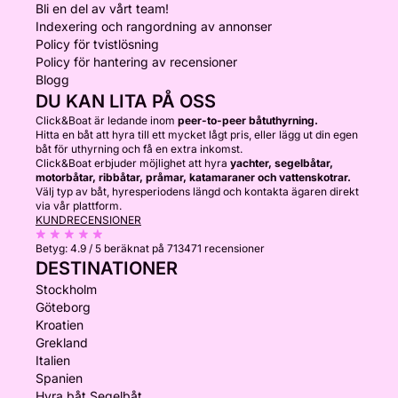
Bli en del av vårt team!
Indexering och rangordning av annonser
Policy för tvistlösning
Policy för hantering av recensioner
Blogg
DU KAN LITA PÅ OSS
Click&Boat är ledande inom
peer-to-peer båtuthyrning.
Hitta en båt att hyra till ett mycket lågt pris, eller lägg ut din egen
båt för uthyrning och få en extra inkomst.
Click&Boat erbjuder möjlighet att hyra
yachter, segelbåtar,
motorbåtar, ribbåtar, pråmar, katamaraner och vattenskotrar.
Välj typ av båt, hyresperiodens längd och kontakta ägaren direkt
via vår plattform.
KUNDRECENSIONER
Betyg:
4.9 / 5
beräknat på 713471 recensioner
DESTINATIONER
Stockholm
Göteborg
Kroatien
Grekland
Italien
Spanien
Hyra båt Segelbåt