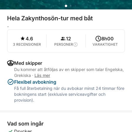
Hela Zakynthosön-tur med båt
-
4.6
12
8h00
3 RECENSIONER
PERSONER
VARAKTIGHET
Med skipper
Du kommer att åtföljas av en skipper som talar Engelska,
Grekiska
·
Läs mer
Flexibel avbokning
Få full återbetalning när du avbokar minst 24 timmar före
bokningens start (exklusive serviceavgifter och
provision).
Vad som ingår
Drycker