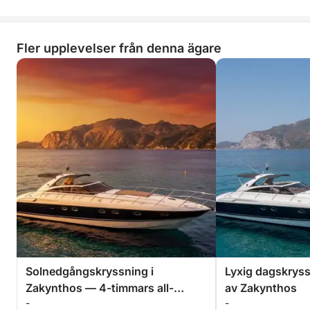
Fler upplevelser från denna ägare
Solnedgångskryssning i
Lyxig dagskryss
Zakynthos — 4-timmars all-
av Zakynthos
-
-
inclusive privat flykt