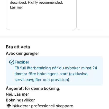
havssköldpaddor och gör ett stopp vid Marathonisi,
described. Highly recommended.
även kallad Turtle Island.
Läs mer
Med gott om möjligheter till simning, snorkling och
avkoppling ombord erbjuder denna kompletta ö-tur
det mest kompletta sättet att upptäcka Zakynthos.
Den kombinerar äventyr, naturlig skönhet och
komfort i en sömlös upplevelse, vilket gör den till
Bra att veta
det perfekta valet för resenärer som vill se allt.
Avbokningsregler
För gäster som söker mer action kan vi ordna valfria
Flexibel
vattensporter genom ett lokalt vattensportcenter
Få full återbetalning när du avbokar minst 24
(beroende på tillgänglighet och extra kostnad).
timmar före bokningens start (exklusive
serviceavgifter och provision).
Ångerrätt för denna bokning:
Nej.
Läs mer
Bokningsvillkor
Inkluderar professionell skeppare