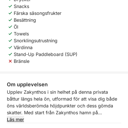
Snacks
Färska säsongsfrukter
Besättning
Öl
Towels
Snorklingsutrustning
Värdinna
Stand-Up Paddleboard (SUP)
Bränsle
Om upplevelsen
Upplev Zakynthos i sin helhet på denna privata
båttur längs hela ön, utformad för att visa dig både
öns världsberömda höjdpunkter och dess gömda
skatter. Med start från Zakynthos hamn på
morgonen kryssar du runt hela kustlinjen och njuter
Läs mer
av ett komplett perspektiv över ön på bara en