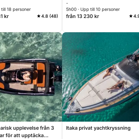
-
Xygia
till 18 personer
5h00 · Upp till 10 personer
1 kr
från 13 230 kr
4.8 (48)
4.
arisk upplevelse från 3
Itaka privat yachtkryssning
mar för att upptäcka