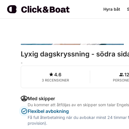
Hyra båt
S
Lyxig dagskryssning - södra si
-
4.6
1
3 RECENSIONER
PERSONE
Med skipper
Du kommer att åtföljas av en skipper som talar Engel
Flexibel avbokning
Få full återbetalning när du avbokar minst 24 timmar 
provision).