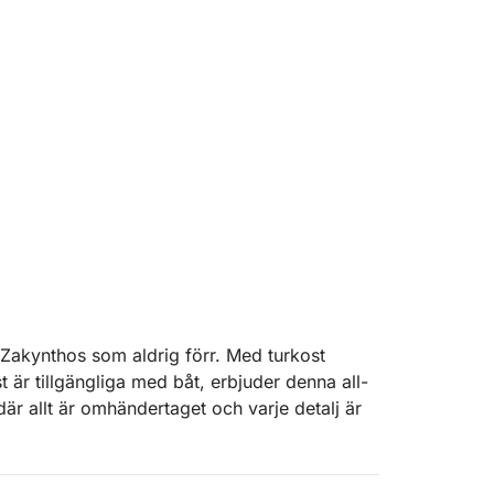
Zakynthos som aldrig förr. Med turkost
 är tillgängliga med båt, erbjuder denna all-
där allt är omhändertaget och varje detalj är
keppare att guida dig på en sex timmars