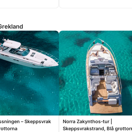
Grekland
ssningen – Skeppsvrak
Norra Zakynthos-tur |
rottorna
Skeppsvrakstrand, Blå grottor