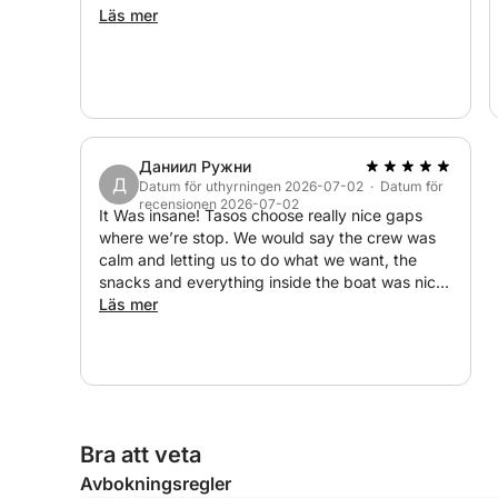
Läs mer
Даниил Ружни
Д
Datum för uthyrningen 2026-07-02 · Datum för
recensionen 2026-07-02
It Was insane! Tasos choose really nice gaps
where we’re stop. We would say the crew was
calm and letting us to do what we want, the
snacks and everything inside the boat was nice!
I would really recommend these boat!
Läs mer
Bra att veta
Avbokningsregler