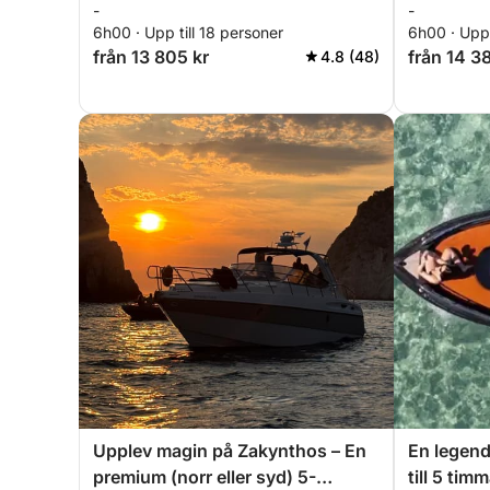
-
-
grottorna
6h00 · Upp till 18 personer
6h00 · Upp 
från 13 805 kr
från 14 38
4.8 (48)
Upplev magin på Zakynthos – En
En legend
premium (norr eller syd) 5-
till 5 tim