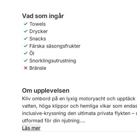
Vad som ingår
Towels
Drycker
Snacks
Färska säsongsfrukter
Öl
Snorklingsutrustning
Bränsle
Om upplevelsen
Kliv ombord på en lyxig motoryacht och upptäck 
vatten, höga klippor och hemliga vikar som endast
inclusive-kryssning den ultimata privata flykten – 
utformad för din njutning.
Läs mer
Med avgång från Zakynthos kommer din erfarna s