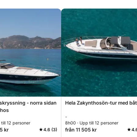
skryssning - norra sidan
Hela Zakynthosön-tur med båt
thos
-
till 12 personer
8h00 · Upp till 12 personer
5 kr
från 11 505 kr
4.6 (3)
4.