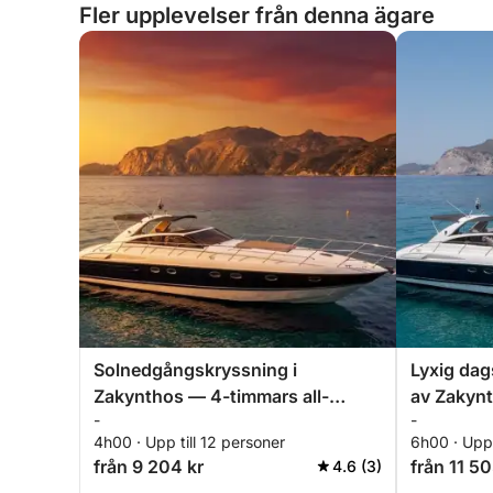
Fler upplevelser från denna ägare
Solnedgångskryssning i
Lyxig dag
Zakynthos — 4-timmars all-
av Zakyn
-
-
inclusive privat flykt
4h00 · Upp till 12 personer
6h00 · Upp 
från 9 204 kr
från 11 50
4.6 (3)