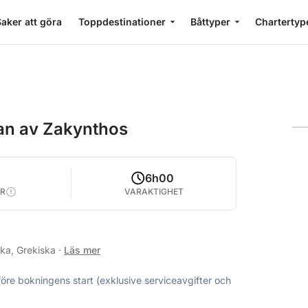
aker att göra
Toppdestinationer
Båttyper
Chartertyp
dan av Zakynthos
2
6h00
R
VARAKTIGHET
ska, Grekiska
·
Läs mer
före bokningens start (exklusive serviceavgifter och