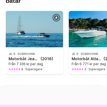
båtar
6
·
DUBROVNIK
8
·
DUBROVNIK
Motorbåt Jeanneau Cap Camarat 7.5 wa 250hk
(2016)
Motorbåt Atlantic 750 Open (2023) 250hk
(
Från
7 336 kr per dag
Från
6 771 kr per dag
9
·
Superägare
3
·
Superägare