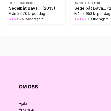
10
·
HALKIDIKI
10
·
HALKIDIKI
Segelbåt Bavaria 46 Cruiser 14m
(2013)
Segelbåt Bavaria Cruiser 46 14m
(
Från
5 078 kr per dag
Från
4 953 kr per dag
5
·
Superägare
1
·
Superägare
OM OSS
Hjälp
Vilka vi är