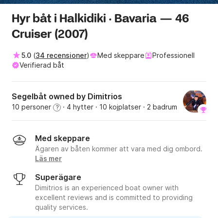
Hyr båt i Halkidiki · Bavaria — 46
Cruiser (2007)
5.0
(
34 recensioner
)
Med skeppare
Professionell
Verifierad båt
Segelbåt owned by Dimitrios
10 personer
· 4 hytter
· 10 kojplatser
· 2 badrum
?
Med skeppare
Ägaren av båten kommer att vara med dig ombord.
Läs mer
Superägare
Dimitrios is an experienced boat owner with
excellent reviews and is committed to providing
quality services.