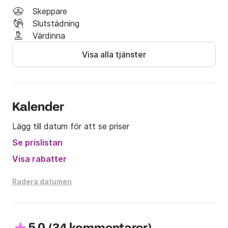
Skaldjurslunch (vid bokning)

Skeppare
Massagedag (vid bokning)

Slutstädning
Yogadagen (efter bokning)

Värdinna
Transport till och från marinan.

En meny med utvalda drycker och snacks
Visa alla tjänster
Kalender
Lägg till datum för att se priser
Se prislistan
Visa rabatter
Radera datumen
(
)