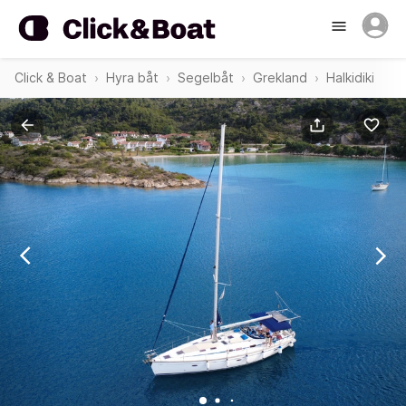
Click & Boat
Hyra båt
Segelbåt
Grekland
Halkidiki