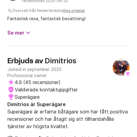
Georgios och Antonis! Ni gjorde min födelsedag verkligt
recensionen 2025-08-20
minnesvärd ?
Översatt från Nederländska
Visa original
Fantastisk resa, fantastisk besättning!
Se mer
Dimitrios
Erbjuds av
Joined in september 2020
Professional owner
4.9
(
45 recensioner
)
Validerade kontaktuppgifter
Superägare
Dimitrios är Superägare
Superägare är erfarna båtägare som har fått positiva
recensioner och har åtagit sig att tillhandahålla
tjänster av högsta kvalitet.