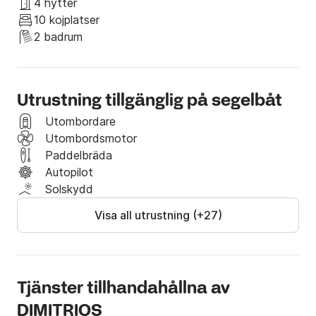
4 hytter
Standardbekvämligheter inkluderar

10 kojplatser
Skeppare & värdinna

2 badrum
Bränsle

Alla tillämpliga skatter

Vatten

Utrustning tillgänglig på segelbåt
Smörgåsar

Kaffe

Utombordare
Förfriskningar

Utombordsmotor
Vin eller öl

Paddelbräda
Fruktsallad

Autopilot
ΕFiskeutrustning

Solskydd
Snorkelutrustning (msks-snorkel)

Visa all utrustning (+27)
Bluetooth 200 watt högtalare

SUP (stand up paddleboard)

WiFi

Extra bekvämligheter mot en extra kostnad

Tjänster tillhandahållna av
Snorkellektion (beroende på tillgänglighet)

DIMITRIOS