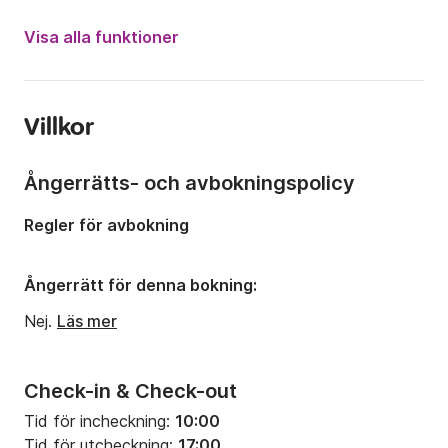
År:
2007 (Reparerad 2024)
Visa alla funktioner
Kapacitet ombord:
10 personer
Antal hytter:
4
Villkor
Antal kojplatser:
10
Antal badrum:
2
Ångerrätts- och avbokningspolicy
Längd:
14m
Regler för avbokning
Bredd:
4m
Djupgående:
1.9m
Ångerrätt för denna bokning:
Motorstyrka:
55hk
Nej.
Läs mer
Check-in & Check-out
Tid för incheckning:
10:00
Tid för utcheckning:
17:00