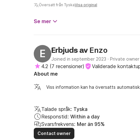
Översatt från Tyska
Visa original
Se mer
Enzo
Erbjuds av
E
Joined in september 2023
·
Private owner
4.2
(
7 recensioner
)
Validerade kontaktup
About me
Viss information kan ha översatts automatisk
Talade språk:
Tyska
Responstid:
Within a day
Svarsfrekvens:
Mer än 95%
Contact owner