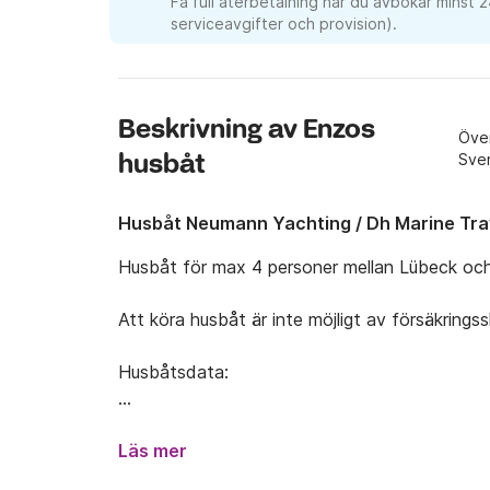
Få full återbetalning när du avbokar minst 
serviceavgifter och provision).
Beskrivning av Enzos
Över
husbåt
Sve
Husbåt Neumann Yachting / Dh Marine Tr
Husbåt för max 4 personer mellan Lübeck och
Att köra husbåt är inte möjligt av försäkringssk
Husbåtsdata:

Ljud: Musiksystem för Bluetooth t.ex

Takterrass: ca 30 m²

Läs mer
Dusch
