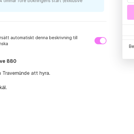
24 timmar före bokningens start (exklusive
sätt automatiskt denna beskrivning till
nska
Be
ave 880
 Travemünde att hyra.

äl.
