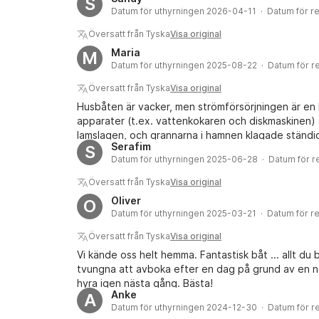
S
Datum för uthyrningen 2026-04-11 · Datum för 
Översatt från Tyska
Visa original
Maria
M
Datum för uthyrningen 2025-08-22 · Datum för 
Översatt från Tyska
Visa original
Husbåten är vacker, men strömförsörjningen är en ka
apparater (t.ex. vattenkokaren och diskmaskinen) 
lamslagen, och grannarna i hamnen klagade ständig
Serafim
S
tvättmaskinen, och vi var tvungna att ta ut dem oc
Datum för uthyrningen 2025-06-28 · Datum för 
men inte minst var Wi-Fi:t inte påslaget. Sammant
Översatt från Tyska
Visa original
Oliver
O
Datum för uthyrningen 2025-03-21 · Datum för 
Översatt från Tyska
Visa original
Vi kände oss helt hemma. Fantastisk båt ... allt du 
tvungna att avboka efter en dag på grund av en nöd
hyra igen nästa gång. Bästa!
Anke
A
Datum för uthyrningen 2024-12-30 · Datum för 