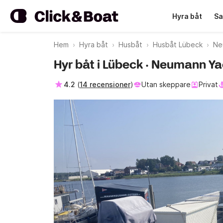
Hyra båt
Sa
Hem
Hyra båt
Husbåt
Husbåt Lübeck
Ne
Hyr båt i Lübeck · Neumann Ya
4.2
(
14 recensioner
)
Utan skeppare
Privat