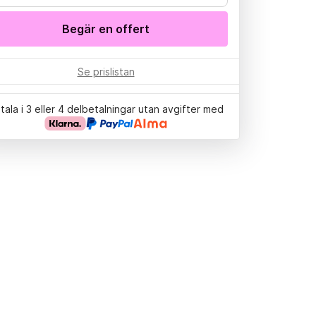
Begär en offert
Se prislistan
tala i 3 eller 4 delbetalningar utan avgifter med