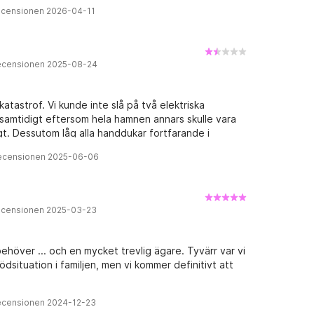
recensionen 2026-04-11
recensionen 2025-08-24
tastrof. Vi kunde inte slå på två elektriska
samtidigt eftersom hela hamnen annars skulle vara
t. Dessutom låg alla handdukar fortfarande i
h torka dem själva. Vattentanken var tom, och sist
recensionen 2025-06-06
aget, inte rekommenderat.
recensionen 2025-03-23
behöver ... och en mycket trevlig ägare. Tyvärr var vi
situation i familjen, men vi kommer definitivt att
recensionen 2024-12-23