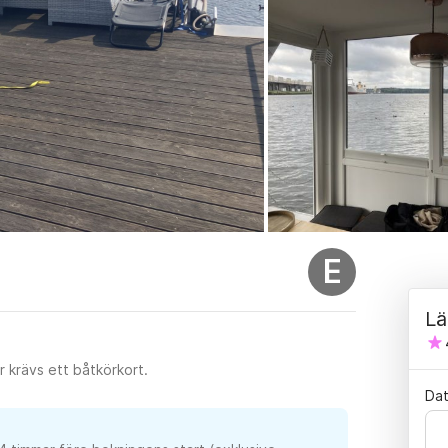
E
Lä
 krävs ett båtkörkort.
Da