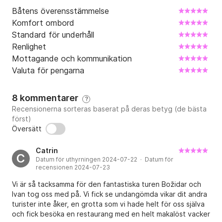
Båtens överensstämmelse
Komfort ombord
Standard för underhåll
Renlighet
Mottagande och kommunikation
Valuta för pengarna
8 kommentarer
?
Recensionerna sorteras baserat på deras betyg (de bästa
först)
Översätt
Catrin
C
Datum för uthyrningen 2024-07-22 · Datum för
recensionen 2024-07-23
Vi är så tacksamma för den fantastiska turen Božidar och
Ivan tog oss med på. Vi fick se undangömda vikar dit andra
turister inte åker, en grotta som vi hade helt för oss själva
och fick besöka en restaurang med en helt makalöst vacker