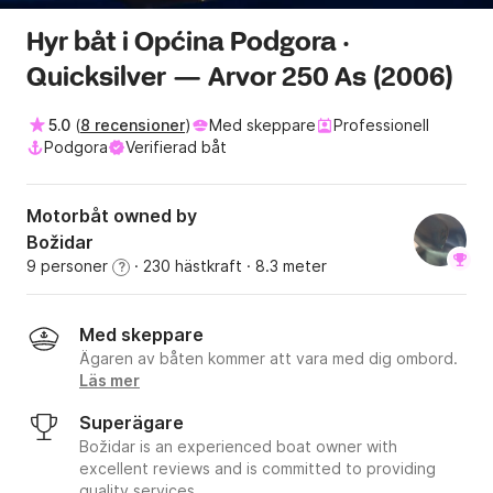
Hyr båt i Općina Podgora ·
Quicksilver — Arvor 250 As (2006)
5.0
(
8 recensioner
)
Med skeppare
Professionell
Podgora
Verifierad båt
Motorbåt owned by
Božidar
9 personer
· 230 hästkraft
· 8.3 meter
?
Med skeppare
Ägaren av båten kommer att vara med dig ombord.
Läs mer
Superägare
Božidar is an experienced boat owner with
excellent reviews and is committed to providing
quality services.