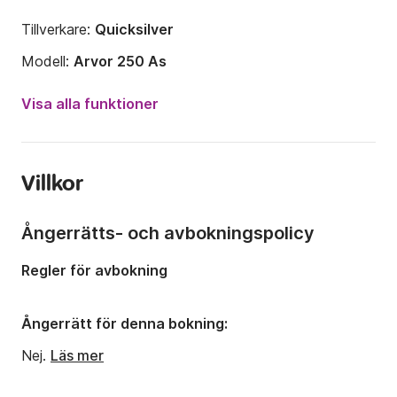
Tillverkare:
Quicksilver
Modell:
Arvor 250 As
Motorstyrka:
230hk
Visa alla funktioner
Längd:
8.3m
År:
2006
Villkor
Kapacitet ombord:
9 personer
Antal hytter:
1
Ångerrätts- och avbokningspolicy
Regler för avbokning
Ångerrätt för denna bokning:
Nej.
Läs mer