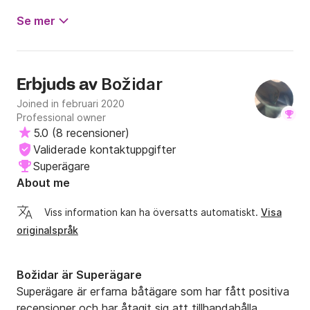
utsikt. Det här var en upplevelse utöver det vanliga! Fint
bemötande, bekväm och rymlig båt samt ett bra pris. Kan
Se mer
bara ge våra varmaste rekommendationer, 10/10!
Božidar
Erbjuds av
Joined in februari 2020
Professional owner
5.0
(
8 recensioner
)
Validerade kontaktuppgifter
Superägare
About me
Viss information kan ha översatts automatiskt.
Visa
originalspråk
Božidar är Superägare
Superägare är erfarna båtägare som har fått positiva
recensioner och har åtagit sig att tillhandahålla