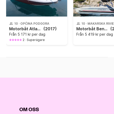
10
·
OPĆINA PODGORA
10
·
MAKARSKA RIVI
Motorbåt Atlantis Atlantic 670 open 200hk
(2017)
Motorbåt Beneteau Flyer Spacedeck 7.7 250hk
(
Från
5 171 kr per dag
Från
5 419 kr per dag
2
·
Superägare
OM OSS