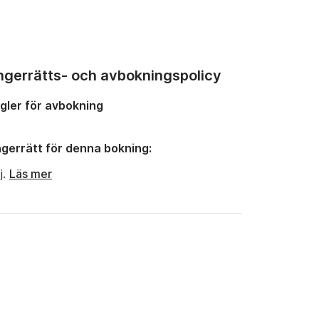
ngerrätts- och avbokningspolicy
gler för avbokning
gerrätt för denna bokning:
j.
Läs mer