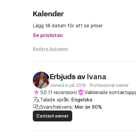
Ovanstående priser är EXKLUSIVE: moms (13 % 
Kalender
eller från yachten/hotellet/flygplatsen, utflykte
forsränning...), entréavgifter till nationalparker
Lägg till datum för att se priser
besättningen.
Se prislistan
Radera datumen
Ivana
Erbjuds av
Joined in juli 2018
·
Professional owner
5.0
(
1 recension
)
Validerade kontaktuppg
Talade språk:
Engelska
Svarsfrekvens:
Mer än 90%
Contact owner