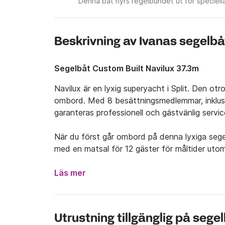
Denna båt hyrs regelbundet ut för speciell
Beskrivning av Ivanas segelbå
Segelbåt Custom Built Navilux 37.3m
Navilux är en lyxig superyacht i Split. Den otr
ombord. Med 8 besättningsmedlemmar, inklusi
garanteras professionell och gästvänlig service
När du först går ombord på denna lyxiga segelb
med en matsal för 12 gäster för måltider utom
skuggan. Det främre däcket har en jacuzzi och 
medan du kryssar runt hundratals öar i Split-om
Läs mer
tillgång till ytterligare ett soldäck med bekväm
snacks och vårt utmärkta urval av kroatiska vi
6 vackra hytter (5 dubbelhytter och 1 hytt 
Utrustning tillgänglig på sege
erbjuder en inomhussalong med matplats. Navilu