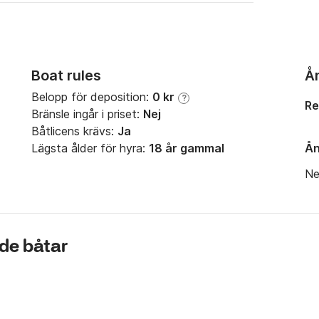
Boat rules
Å
Belopp för deposition:
0 kr
?
Re
Bränsle ingår i priset:
Nej
Båtlicens krävs:
Ja
Lägsta ålder för hyra:
18 år gammal
Ån
Ne
nde båtar