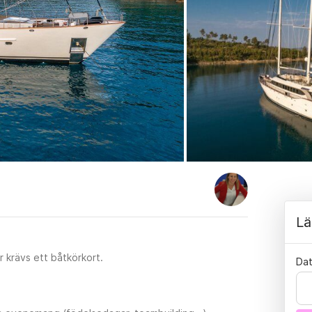
Lä
 krävs ett båtkörkort.
Da