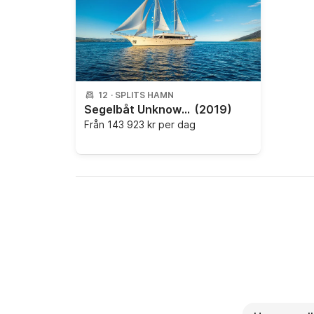
12
·
SPLITS HAMN
Segelbåt Unknown Son De Mar 45m
(2019)
Från
143 923 kr per dag