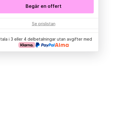
Begär en offert
Se prislistan
tala i 3 eller 4 delbetalningar utan avgifter med