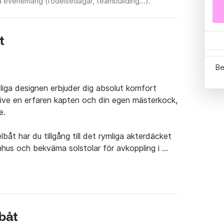
a evenemang (födelsedagar, teambuilding...).
t
Be
oliga designen erbjuder dig absolut komfort 
ve en erfaren kapten och din egen mästerkock, 
.

åt har du tillgång till det rymliga akterdäcket 
hus och bekväma solstolar för avkoppling i 
runda solstolar, perfekt för att njuta av solen 
rådet. När du går upp till övre däck har du 
a stolar, bord och solstolar för att njuta av 
ner och likörer. Huvuddäcket rymmer 12 gäster i 
med två enkelsängar) med eget badrum och 
lbåt
x är det främsta valet för lyxcharter i 