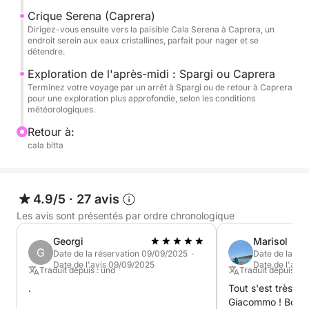
Le prix du carburant n'est pas inclus.
Crique Serena (Caprera)
Dirigez-vous ensuite vers la paisible Cala Serena à Caprera, un
endroit serein aux eaux cristallines, parfait pour nager et se
Cette excursion vous permettra de visiter les plus
détendre.
belles îles de l'archipel de La Maddalena :
Exploration de l'après-midi : Spargi ou Caprera
Terminez votre voyage par un arrêt à Spargi ou de retour à Caprera
Maddalena
pour une exploration plus approfondie, selon les conditions
météorologiques.
Caprera
Retour à:
cala bitta
Budelli, Santa Maria, Razzoli
Spargi
4.9/5
·
27 avis
Les avis sont présentés par ordre chronologique
Georgi
Marisol
G
Date de la réservation 09/09/2025 ·
Date de la ré
Date de l'avis 09/09/2025
Date de l'avi
Traduit depuis : und
Traduit depuis : A
.
Tout s'est très b
Giacommo ! Bonn