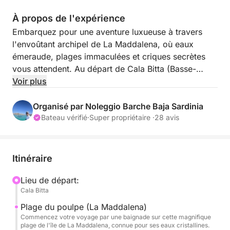
À propos de l'expérience
Embarquez pour une aventure luxueuse à travers
l'envoûtant archipel de La Maddalena, où eaux
émeraude, plages immaculées et criques secrètes
vous attendent. Au départ de Cala Bitta (Basse-
Sardaigne), cette croisière de 7 heures vous promet
Voir plus
une journée riche en paysages inoubliables,
baignades rafraîchissantes et douceur
Organisé par Noleggio Barche Baja Sardinia
méditerranéenne. Idéale pour les amoureux de la
Bateau vérifié
·
Super propriétaire ·
28 avis
nature et du soleil, cette excursion vous emmène au
plus près des joyaux les plus époustouflants de la
Sardaigne.
Itinéraire
Avec son équilibre parfait entre découverte,
Lieu de départ:
Cala Bitta
baignade et détente, cette croisière vous offre un
aperçu parfait du paradis sarde, conçu pour ravir
Plage du poulpe (La Maddalena)
vos sens et apaiser votre âme.
Commencez votre voyage par une baignade sur cette magnifique
plage de l'île de La Maddalena, connue pour ses eaux cristallines.