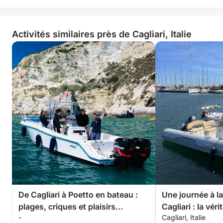
Activités similaires près de Cagliari, Italie
De Cagliari à Poetto en bateau :
Une journée à l
plages, criques et plaisirs
Cagliari : la vér
-
Cagliari, Italie
nautiques
bateau à moteu