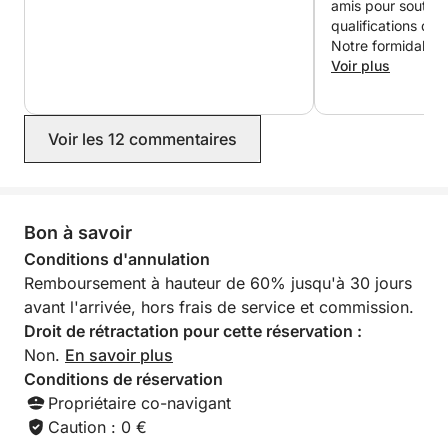
amis pour souteni
qualifications de 
Notre formidable 
a rendu ce moment
Voir plus
faisant toujours se
sécurité sur son 
le recommande ch
Voir les 12 commentaires
d'une gentillesse
disponible et inc
MERCI MAX ! ?‍☠️
Bon à savoir
Conditions d'annulation
Remboursement à hauteur de 60% jusqu'à 30 jours
avant l'arrivée, hors frais de service et commission.
Droit de rétractation pour cette réservation :
Non.
En savoir plus
Conditions de réservation
Propriétaire co-navigant
Caution : 0 €