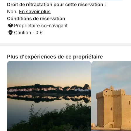
softs, rosé, eau, équipement de snorkeling et temps
Droit de rétractation pour cette réservation :
de baignade.
Non.
En savoir plus
Conditions de réservation
Laissez-vous séduire par un après midi en croisière
Propriétaire co-navigant
intimiste et élégante vers les îles de Lérins. Réservez
Caution : 0 €
dès maintenant votre expérience détente en mer et
vivez des instants magiques au large de la Côte
d’Azur !
Plus d'expériences de ce propriétaire