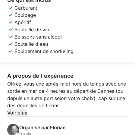
Carburant
Équipage
Apéritif
Bouteille de vin
Boissons sans alcool
Bouteille d'eau
Équipement de snorkeling
À propos de l'expérience
Offrez-vous une après-midi hors du temps avec une
sortie en mer de 4 heures au départ de Cannes (ou
depuis un autre port selon votre choix), cap sur une
des deux îles de Lérins.
Voir plus
Au programme : navigation paisible le long de la
Côte d’Azur, baignade dans des criques préservées
Organisé par Florian
et instants de détente absolue au large de l’une des
0 avis