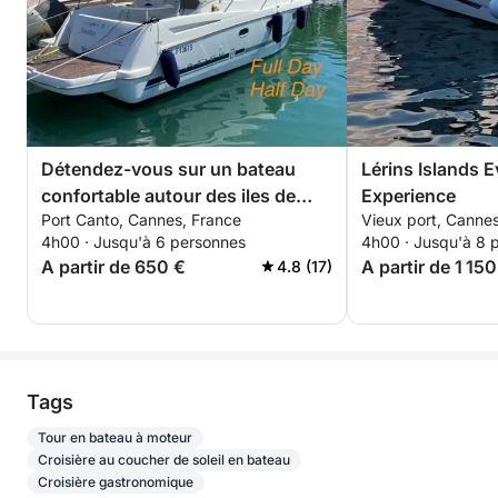
Détendez-vous sur un bateau
Lérins Islands 
confortable autour des iles de
Experience
Port Canto, Cannes, France
Vieux port, Canne
Lerins pour 4 heures. Special
4h00 · Jusqu'à 6 personnes
4h00 · Jusqu'à 8 
discount pour les couples !
A partir de 650 €
A partir de 1 150
4.8 (17)
Tags
Tour en bateau à moteur
Croisière au coucher de soleil en bateau
Croisière gastronomique