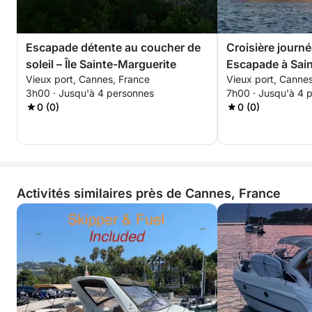
Escapade détente au coucher de
Croisière journ
soleil – Île Sainte-Marguerite
Escapade à Sain
Vieux port, Cannes, France
Vieux port, Canne
Saint-Honorat
3h00 · Jusqu'à 4 personnes
7h00 · Jusqu'à 4 
0 (0)
0 (0)
Activités similaires près de Cannes, France