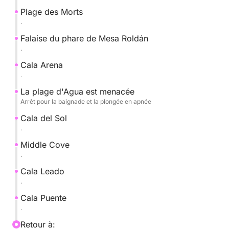
rocheuses remarquables, découvrir des grottes
Plage des Morts
cachées et profiter d'une eau d'une transparence
.
absolue.
Falaise du phare de Mesa Roldán
.
Notre deuxième arrêt sera la Playa de Agua Amarga,
Cala Arena
un lieu idéal pour pratiquer la plongée avec tuba et
.
explorer la riche faune marine du Parc Naturel.
La plage d'Agua est menacée
Arrêt pour la baignade et la plongée en apnée
Nous terminerons cette excursion par un retour au
Cala del Sol
port offrant une vue panoramique imprenable sur le
.
littoral.
Middle Cove
.
Cala Leado
.
Cala Puente
.
Retour à: