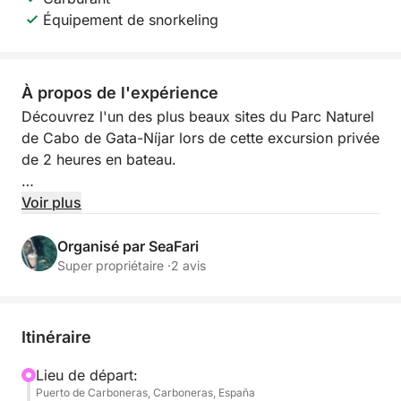
Équipement de snorkeling
À propos de l'expérience
Découvrez l'un des plus beaux sites du Parc Naturel
de Cabo de Gata-Níjar lors de cette excursion privée
de 2 heures en bateau.
Nous mettrons le cap sur l'emblématique Playa de
Voir plus
los Muertos, considérée comme l'une des plus belles
plages d'Espagne. Vous aurez le temps de vous
Organisé par SeaFari
baigner dans ses eaux turquoise cristallines et
Super propriétaire ·
2 avis
d'admirer le cadre naturel spectaculaire, accessible
uniquement par la mer.
Itinéraire
Nous poursuivrons ensuite notre navigation le long
des impressionnantes falaises du Faro de Mesa
Lieu de départ:
Puerto de Carboneras, Carboneras, España
Roldán, où vous pourrez admirer des formations