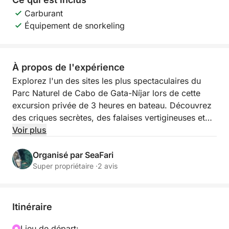
Carburant
Équipement de snorkeling
À propos de l'expérience
Explorez l'un des sites les plus spectaculaires du
Parc Naturel de Cabo de Gata-Níjar lors de cette
excursion privée de 3 heures en bateau. Découvrez
des criques secrètes, des falaises vertigineuses et
des eaux cristallines accessibles uniquement par la
Voir plus
mer.
Organisé par SeaFari
Notre voyage débute par une navigation le long des
Super propriétaire ·
2 avis
impressionnantes falaises du Faro de Mesa Roldán,
où vous admirerez de superbes formations
rocheuses et des grottes marines naturelles
Itinéraire
sculptées par le temps et le vent.
Lieu de départ: