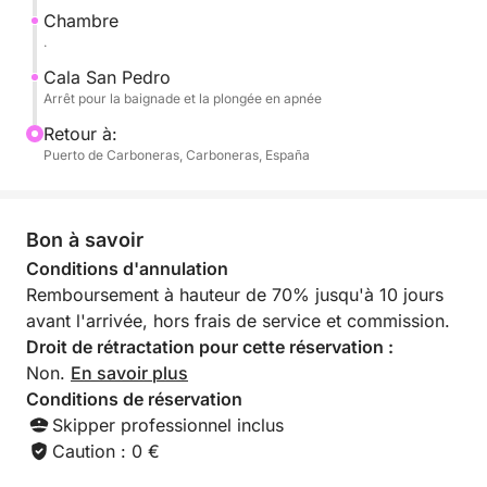
découvrirez un riche écosystème marin abritant une
Chambre
grande variété de poissons évoluant parmi les
.
célèbres herbiers de posidonie du Parc Naturel.
Cala San Pedro
Arrêt pour la baignade et la plongée en apnée
Après avoir profité de ces lieux inoubliables, nous
Retour à:
regagnerons le port en profitant de vues
Puerto de Carboneras, Carboneras, España
panoramiques sur le littoral.
Bon à savoir
Conditions d'annulation
Remboursement à hauteur de 70% jusqu'à 10 jours
avant l'arrivée, hors frais de service et commission.
Droit de rétractation pour cette réservation :
Non.
En savoir plus
Conditions de réservation
Skipper professionnel inclus
Caution : 0 €