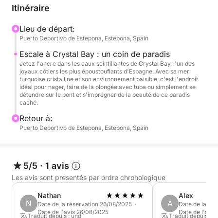
3 heures | 557 € ou à partir de 47 € par personne
Itinéraire
Au départ de Puerto Deportivo de Estepona, vous
Lieu de départ:
Puerto Deportivo de Estepona, Estepona, Spain
naviguerez sur les eaux cristallines de Crystal Bay,
réputée pour sa mer calme et ses vues
Escale à Crystal Bay : un coin de paradis
spectaculaires. L'itinéraire prolongé vous permettra
Jetez l'ancre dans les eaux scintillantes de Crystal Bay, l'un des
joyaux côtiers les plus époustouflants d'Espagne. Avec sa mer
de vous détendre pleinement, de prendre de
turquoise cristalline et son environnement paisible, c'est l'endroit
superbes photos et de profiter de la brise, allongé
idéal pour nager, faire de la plongée avec tuba ou simplement se
détendre sur le pont et s'imprégner de la beauté de ce paradis
sur le pont. Laissez la musique s'échapper des
caché.
enceintes Bluetooth, sirotez des boissons gratuites
Retour à:
et laissez vos soucis s'envoler.
Puerto Deportivo de Estepona, Estepona, Spain
Le Jazz II est bien plus qu'une simple promenade :
c'est un véritable paradis flottant. Avec ses espaces
5/5
·
1 avis
de détente confortables, ses zones ombragées et
Les avis sont présentés par ordre chronologique
son grand espace de mouvement, il est idéal pour
les moments de fête et de détente. Skipper et
Nathan
Alex
équipage inclus, ainsi que boissons, pagaies,
N
A
Date de la réservation 26/08/2025 ·
Date de la ré
Date de l'avis 26/08/2025
Date de l'avis
collations et carburant. Envie d'une aventure plus
Traduit depuis : und
Traduit depuis : E