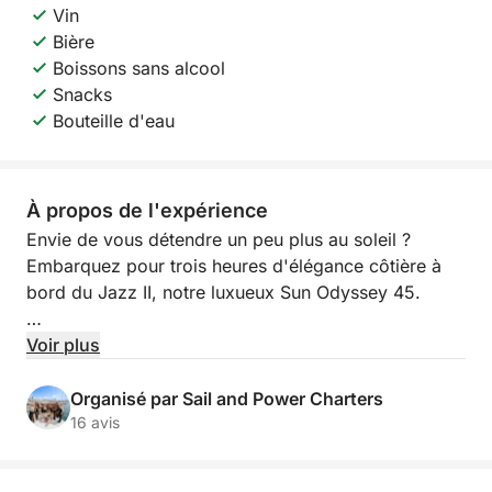
Vin
Bière
Boissons sans alcool
Snacks
Bouteille d'eau
À propos de l'expérience
Envie de vous détendre un peu plus au soleil ?
Embarquez pour trois heures d'élégance côtière à
bord du Jazz II, notre luxueux Sun Odyssey 45.
Avec des vues à couper le souffle, une navigation
Voir plus
fluide et une ambiance à la fois décontractée et haut
de gamme, cette expérience est parfaite pour les
Organisé par Sail and Power Charters
couples, les familles et les amis qui souhaitent
16 avis
sublimer leur journée.