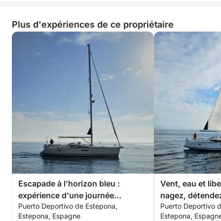
Plus d'expériences de ce propriétaire
Escapade à l'horizon bleu :
Vent, eau et lib
expérience d'une journée
nagez, détende
Puerto Deportivo de Estepona,
Puerto Deportivo 
complète de voile et de baignade
heures
Estepona, Espagne
Estepona, Espagn