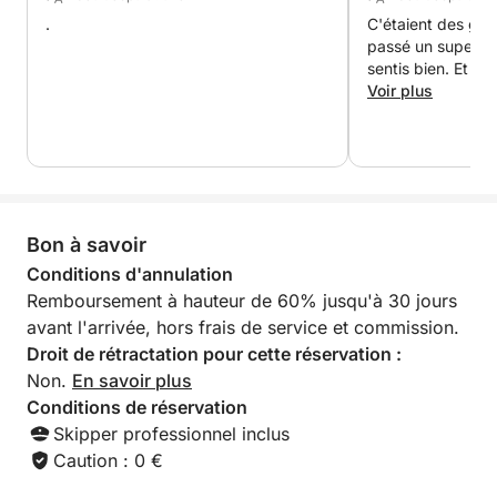
riche ? Ajoutez un service traiteur, des jet-skis pour
.
C'étaient des gen
une montée d'adrénaline, ou même votre propre DJ
passé un super m
sentis bien. Et ils
pour transformer la mer en scène privée (en
Voir plus
supplément). Vivez une expérience haut de gamme
sans la pression d'une journée complète.
Bon à savoir
Conditions d'annulation
Remboursement à hauteur de 60% jusqu'à 30 jours
avant l'arrivée, hors frais de service et commission.
Droit de rétractation pour cette réservation :
Non.
En savoir plus
Conditions de réservation
Skipper professionnel inclus
Caution : 0 €