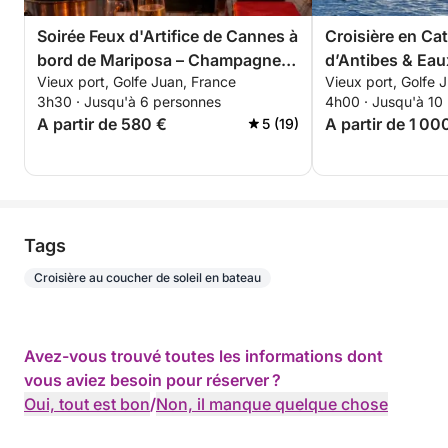
Soirée Feux d'Artifice de Cannes à
Croisière en Ca
bord de Mariposa – Champagne
d’Antibes & Eau
Vieux port, Golfe Juan, France
Vieux port, Golfe 
offert. Seulement 6 soirées dans
Côte d’Azur
3h30 · Jusqu'à 6 personnes
4h00 · Jusqu'à 10
l'été: 4, 14, 22 juillet 4, 15, 24 août
A partir de 580 €
A partir de 1 00
5 (19)
Tags
Croisière au coucher de soleil en bateau
Avez-vous trouvé toutes les informations dont
vous aviez besoin pour réserver ?
Oui, tout est bon
/
Non, il manque quelque chose