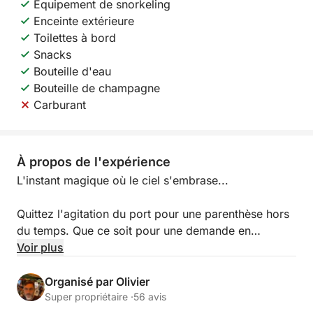
Équipement de snorkeling
Enceinte extérieure
Toilettes à bord
Snacks
Bouteille d'eau
Bouteille de champagne
Carburant
À propos de l'expérience
L'instant magique où le ciel s'embrase...
Quittez l'agitation du port pour une parenthèse hors
du temps. Que ce soit pour une demande en
mariage, un anniversaire de rencontre ou
Voir plus
simplement le plaisir de se retrouver, je vous
propose une navigation intimiste vers les plus beaux
Organisé par Olivier
spots de la Côte d’Azur.
Super propriétaire ·
56 avis