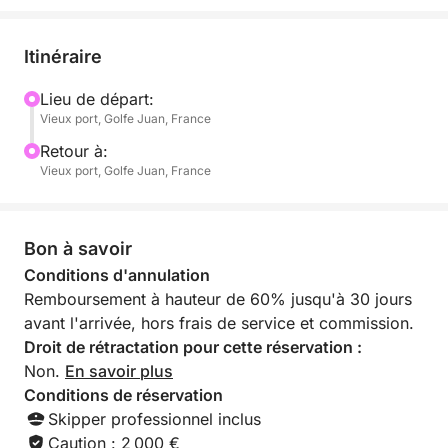
Votre Programme Sur-Mesure :
Départ en fin de journée : Nous mettons les voiles
Itinéraire
alors que la lumière devient dorée, pour une
navigation douce le long des côtes.
Lieu de départ:
Vieux port, Golfe Juan, France
Le spot parfait : Nous jetterons l'ancre dans une
Retour à:
crique paisible (Baie des Milliardaires ou entre les
Vieux port, Golfe Juan, France
Îles de Lérins) pour admirer le soleil disparaître
derrière l'Esterel.
Bon à savoir
Apéritif Premium : Profitez d'une bouteille de
Conditions d'annulation
Champagne fraîche, accompagnée de quelques
Remboursement à hauteur de 60% jusqu'à 30 jours
mignardises locales, bercés par le clapotis de l'eau.
avant l'arrivée, hors frais de service et commission.
Droit de rétractation pour cette réservation :
Baignade au crépuscule : Pour les plus téméraires,
Non.
En savoir plus
plongez dans une eau calme et profitez du silence
Conditions de réservation
absolu de la mer en fin de journée.
Skipper professionnel inclus
Caution : 2 000 €