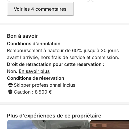
Retour à Cannes – 18h
Voir les 4 commentaires
Navigation retour en douceur vers Cannes, avec une
arrivée prévue à 18h, des souvenirs plein la tête.
Bon à savoir
⸻
Conditions d'annulation
Inclus dans la prestation
Remboursement à hauteur de 60% jusqu'à 30 jours
• Catamaran Bali 4.2 privatisé
avant l'arrivée, hors frais de service et commission.
• Skipper professionnel
Droit de rétractation pour cette réservation :
• Soft drinks à bord
Non.
En savoir plus
• Carburant inclus
Conditions de réservation
• Journée complète (10h – 18h)
Skipper professionnel inclus
Caution : 8 500 €
Une expérience premium en Méditerranée, idéale en
couple, entre amis ou en famille, pour découvrir les
plus beaux sites de la Côte d’Azur depuis la mer.
Plus d'expériences de ce propriétaire