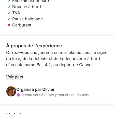
Enceinte extérieure
Douche à bord
TVA
Pause baignade
Carburant
À propos de l'expérience
Offrez-vous une journée en mer placée sous le signe
du luxe, de la détente et de la découverte à bord
d’un catamaran Bali 4.2, au départ de Cannes.
Départ à 10h – Accueil à bord
Voir plus
Embarquez depuis Port Canto et laissez-vous guider
par votre skipper professionnel. Cap sur les eaux
Organisé par Olivier
cristallines des Îles de Lérins, joyau naturel face à la
Bateau vérifié
·
Super propriétaire ·
56 avis
Croisette.
Baignade & farniente aux îles