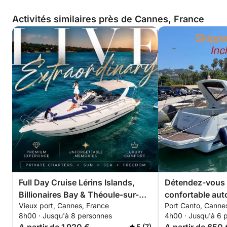
Activités similaires près de Cannes, France
Full Day Cruise Lérins Islands,
Détendez-vous 
Billionaires Bay & Théoule-sur-
confortable auto
Vieux port, Cannes, France
Port Canto, Canne
Mer
Lerins pour 4 h
8h00 · Jusqu'à 8 personnes
4h00 · Jusqu'à 6 
discount pour l
5 (7)