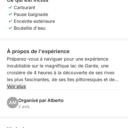
Carburant
Pause baignade
Enceinte extérieure
Bouteille d'eau
À propos de l'expérience
Préparez-vous à naviguer pour une expérience
inoubliable sur le magnifique lac de Garde, une
croisière de 4 heures à la découverte de ses rives
les plus fascinantes, de ses îles pittoresques et de
ses villages emblématiques ! Au départ du
Voir plus
pittoresque Porto Torchio à Manerba del Garda,
vous embarquerez pour une excursion exclusive qui
Organisé par Alberto
AM
vous offrira des vues à couper le souffle et des
2 avis
moments de pure détente.
Notre itinéraire, avec des horaires flexibles de 9h00