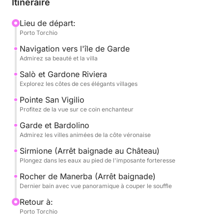
Itinéraire
à 14h00, vous mènera vers la suggestive île de
Garde, la plus grande du lac, avec sa somptueuse
Lieu de départ:
Porto Torchio
villa et ses jardins qui se reflètent dans l'eau. Nous
continuerons ensuite vers l'élégante Salò, avec ses
Navigation vers l'île de Garde
rives et son atmosphère raffinée. Nous admirerons
Admirez sa beauté et la villa
l'historique Gardone Riviera, célèbre pour son
Salò et Gardone Riviera
Vittoriale degli Italiani, et la splendide Punta San
Explorez les côtes de ces élégants villages
Vigilio, un coin de paradis avec sa villa du XVIe
Pointe San Vigilio
siècle et son port de plaisance enchanteur.
Profitez de la vue sur ce coin enchanteur
Garde et Bardolino
L'excursion se poursuivra jusqu'à la ville animée de
Admirez les villes animées de la côte véronaise
Garde et le pittoresque Bardolino, célèbres pour
Sirmione (Arrêt baignade au Château)
leurs vins et leur atmosphère chaleureuse. Nous
Plongez dans les eaux au pied de l'imposante forteresse
ferons une halte pour une baignade inoubliable à
Sirmione, juste sous l'imposant château Scaligero,
Rocher de Manerba (Arrêt baignade)
Dernier bain avec vue panoramique à couper le souffle
une occasion unique de plonger dans les eaux
thermales du lac. Enfin, nous ferons une dernière
Retour à:
pause rafraîchissante à la Rocca di Manerba, avec
Porto Torchio