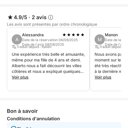
ses falaises abruptes et ses vues panoramiques à
couper le souffle.
4.9/5
·
2 avis
Pendant l'excursion, vous disposerez de
Les avis sont présentés par ordre chronologique
suffisamment d'eau pour vous rafraîchir et d'une
Alessandra
Manon
chaîne stéréo pour accompagner votre balade au
A
M
Date de la réservation 06/08/2025 ·
Date de la ré
son de votre musique préférée, créant ainsi
Date de l'avis 08/08/2025
Date de l'avi
Traduit depuis : Italien
Traduit depuis : A
l'ambiance idéale. Une expérience complète, idéale
Une expérience très belle et amusante,
Nous avons passé
pour ceux qui recherchent détente, beauté, histoire
même pour ma fille de 4 ans et demi.
moment sur le bate
et un aperçu des merveilles les plus emblématiques
Alberto nous a fait découvrir les villes
été très réactif c
du lac de Garde.
côtières et nous a expliqué quelques
à la dernière minu
curiosités locales.
Voir plus
Voir plus
Bon à savoir
Conditions d'annulation