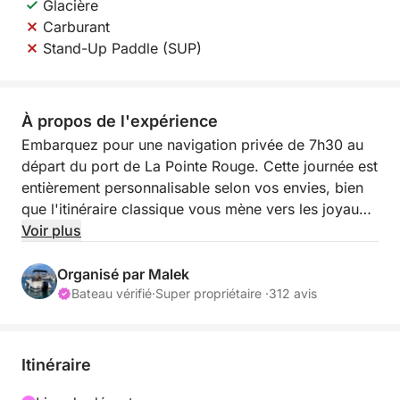
Glacière
Carburant
Stand-Up Paddle (SUP)
À propos de l'expérience
Embarquez pour une navigation privée de 7h30 au
départ du port de La Pointe Rouge. Cette journée est
entièrement personnalisable selon vos envies, bien
que l'itinéraire classique vous mène vers les joyaux
du Parc National des Calanques et l'Archipel du
Voir plus
Frioul. Avec une capacité de 7 passagers (+
skipper), c'est le format idéal pour une immersion
Organisé par Malek
totale dans les eaux turquoise de la cité phocéenne.
Bateau vérifié
·
Super propriétaire ·
312 avis
Le bateau est équipé d'une glacière pour vos
boissons et d'un SUP (Paddle) disponible en option
Itinéraire
(30 €) pour explorer les criques au plus près des