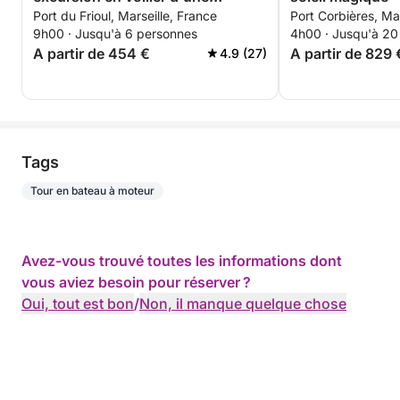
Port du Frioul, Marseille, France
Port Corbières, Mar
journée.
9h00 · Jusqu'à 6 personnes
4h00 · Jusqu'à 20
A partir de 454 €
A partir de 829 
4.9 (27)
Tags
Tour en bateau à moteur
Avez-vous trouvé toutes les informations dont
vous aviez besoin pour réserver ?
Oui, tout est bon
/
Non, il manque quelque chose