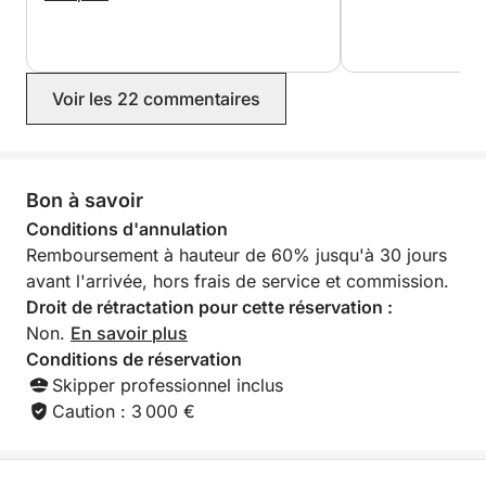
réservation, nous étions assurés que
tout se déroulerait dans les meilleures
conditions : retour rapide de Lucas, le
propriétaire, communication fluide et
Voir les 22 commentaires
rapide et prix sans surprise. Je
recommande sans hésiter ! Encore
merci pour cette bonne humeur
contagieuse 😃
Bon à savoir
Conditions d'annulation
Remboursement à hauteur de 60% jusqu'à 30 jours
avant l'arrivée, hors frais de service et commission.
Droit de rétractation pour cette réservation :
Non.
En savoir plus
Conditions de réservation
Skipper professionnel inclus
Caution : 3 000 €