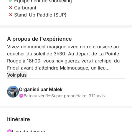
Équipement de snorkeling
Carburant
Stand-Up Paddle (SUP)
À propos de l'expérience
Vivez un moment magique avec notre croisière au
coucher du soleil de 3h30. Au départ de La Pointe
Rouge à 18h00, vous naviguerez vers l'archipel du
Frioul avant d'atteindre Malmousque, un lieu
privilégié pour admirer le coucher du soleil sur la
Voir plus
mer. C'est la façon idéale de terminer la journée par
un apéritif mémorable sur l'eau.
Organisé par Malek
Bateau vérifié
·
Super propriétaire ·
312 avis
Cette excursion comprend l'équipement de
snorkeling et une glacière pour vos boissons. Vous
pouvez également louer un paddle (SUP) pour 30 €
Itinéraire
supplémentaires.
Lieu de départ: