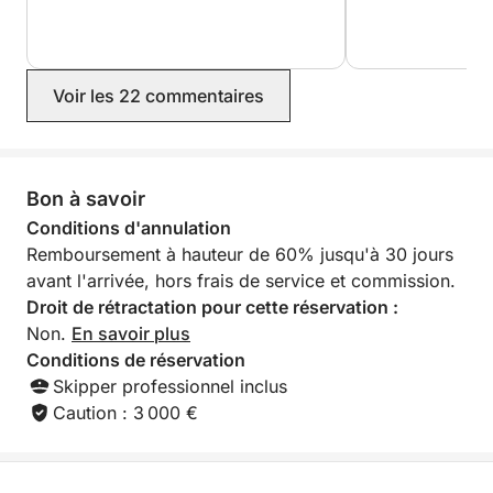
réservation, nous étions assurés que
tout se déroulerait dans les meilleures
conditions : retour rapide de Lucas, le
propriétaire, communication fluide et
Voir les 22 commentaires
rapide et prix sans surprise. Je
recommande sans hésiter ! Encore
merci pour cette bonne humeur
contagieuse 😃
Bon à savoir
Conditions d'annulation
Remboursement à hauteur de 60% jusqu'à 30 jours
avant l'arrivée, hors frais de service et commission.
Droit de rétractation pour cette réservation :
Non.
En savoir plus
Conditions de réservation
Skipper professionnel inclus
Caution : 3 000 €