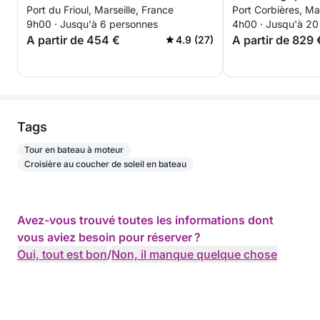
Port du Frioul, Marseille, France
Port Corbières, Mar
journée.
9h00 · Jusqu'à 6 personnes
4h00 · Jusqu'à 20
A partir de 454 €
A partir de 829 
4.9 (27)
Tags
Tour en bateau à moteur
Croisière au coucher de soleil en bateau
Avez-vous trouvé toutes les informations dont
vous aviez besoin pour réserver ?
Oui, tout est bon
/
Non, il manque quelque chose