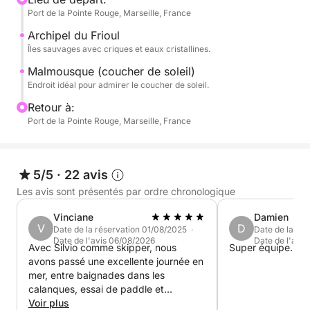
Port de la Pointe Rouge, Marseille, France
Le prix abordable de cette expérience vous garantit
un souvenir unique pour admirer le coucher du soleil
Archipel du Frioul
sur la côte.
Îles sauvages avec criques et eaux cristallines.
Malmousque (coucher de soleil)
Savourez la magie du coucher de soleil marseillais
Endroit idéal pour admirer le coucher de soleil.
lors d'une paisible parenthèse en mer.
Retour à:
Port de la Pointe Rouge, Marseille, France
Veuillez noter que le prix de cette croisière n'inclut
pas les services du skipper. Ceux-ci sont à régler
séparément au port au tarif de 90 €.
5/5
·
22 avis
Les avis sont présentés par ordre chronologique
Réservez dès aujourd'hui votre croisière au coucher
du soleil idéale avec moi sur Click & Boat !
Vinciane
Damien
V
D
Date de la réservation 01/08/2025 ·
Date de la ré
Date de l'avis 06/08/2026
Date de l'avi
P.S. : Le carburant est à régler séparément au port à
Avec Silvio comme skipper, nous
Super équipe. Sup
avons passé une excellente journée en
la fin de la croisière auprès du skipper.
mer, entre baignades dans les
calanques, essai de paddle et
discussions agréables. Dès la
Voir plus