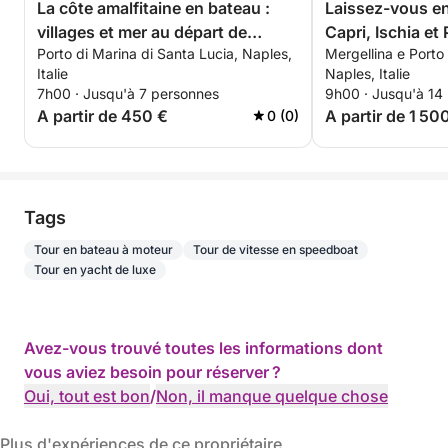
La côte amalfitaine en bateau :
Laissez-vous e
villages et mer au départ de
Capri, Ischia et
Porto di Marina di Santa Lucia, Naples,
Mergellina e Porto
Naples
Italie
Naples, Italie
7h00 · Jusqu'à 7 personnes
9h00 · Jusqu'à 14
A partir de 450 €
A partir de 1 50
0 (0)
Tags
Tour en bateau à moteur
Tour de vitesse en speedboat
Tour en yacht de luxe
Avez-vous trouvé toutes les informations dont
vous aviez besoin pour réserver ?
Oui, tout est bon
/
Non, il manque quelque chose
Plus d'expériences de ce propriétaire