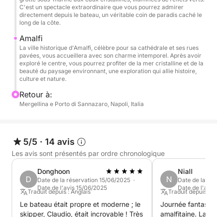
Amalfi, où vous aurez le temps de découvrir sa
C'est un spectacle extraordinaire que vous pourrez admirer
directement depuis le bateau, un véritable coin de paradis caché le
célèbre Cathédrale et de vous promener au cœur de
long de la côte.
la ville. Au retour, vous aurez l'occasion de vous
Amalfi
détendre sur la terrasse ensoleillée, de siroter une
La ville historique d'Amalfi, célèbre pour sa cathédrale et ses rues
boisson et de profiter du coucher de soleil sur la
pavées, vous accueillera avec son charme intemporel. Après avoir
mer.
exploré le centre, vous pourrez profiter de la mer cristalline et de la
beauté du paysage environnant, une exploration qui allie histoire,
culture et nature.
Ce qui rend cette expérience vraiment spéciale,
Retour à:
c'est l'atmosphère exclusive que nous offrons.
Mergellina e Porto di Sannazaro, Napoli, Italia
Contrairement à d'autres circuits plus fréquentés,
vous trouverez ici une navigation intime et
personnalisée, conçue pour ceux qui recherchent un
5/5
·
14 avis
maximum de confort et d'intimité. La qualité du
Les avis sont présentés par ordre chronologique
bateau, avec ses grands espaces extérieurs et
intérieurs climatisés, vous permet de vivre la mer en
Donghoon
Niall
toute sérénité. L'équipage expérimenté et
D
N
Date de la réservation 15/06/2025 ·
Date de la ré
Date de l'avis 15/06/2025
Date de l'avi
professionnel sera à votre disposition pour satisfaire
Traduit depuis : Anglais
Traduit depuis : A
tous vos désirs, faisant de cette journée un moment
Le bateau était propre et moderne ; le
Journée fantastiq
inoubliable.
skipper, Claudio, était incroyable ! Très
amalfitaine. La communication était