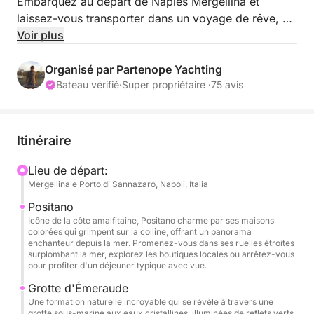
Embarquez au départ de Naples Mergellina et
laissez-vous transporter dans un voyage de rêve, où
la mer, les couleurs et l'histoire s'entremêlent dans
Voir plus
une expérience incomparable. A bord d'un yacht
élégant et moderne, des vues à couper le souffle et
Organisé par Partenope Yachting
une navigation dans le luxe et le confort vous
Bateau vérifié
·
Super propriétaire ·
75 avis
attendent.
À bord du Jeanneau Leader 36 2022, un navire de
Itinéraire
11,5 mètres de long alliant design sophistiqué,
espace et sécurité, vous vous sentirez
Lieu de départ:
Mergellina e Porto di Sannazaro, Napoli, Italia
immédiatement chez vous. Au cours de la visite,
nous commencerons à naviguer le long de la côte,
Positano
en nous laissant enchanter par la vue sur le golfe de
Icône de la côte amalfitaine, Positano charme par ses maisons
colorées qui grimpent sur la colline, offrant un panorama
Naples, puis nous continuerons vers la splendide
enchanteur depuis la mer. Promenez-vous dans ses ruelles étroites
Positano. Une fois arrivé, vous pourrez partir à la
surplombant la mer, explorez les boutiques locales ou arrêtez-vous
pour profiter d'un déjeuner typique avec vue.
découverte du village pittoresque, flâner dans ses
rues colorées et déjeuner dans l'un des restaurants
Grotte d'Émeraude
Une formation naturelle incroyable qui se révèle à travers une
panoramiques. Notre voyage se poursuivra vers
grotte sous-marine aux eaux cristallines, illuminées de reflets verts.