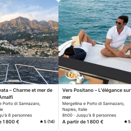
vata – Charme et mer de
Vers Positano – L'élégance sur
Amalfi
mer
e Porto di Sannazaro,
Mergellina e Porto di Sannazaro,
ie
Naples, Italie
qu'à 8 personnes
8h00 · Jusqu'à 8 personnes
e 1 800 €
A partir de 1 800 €
5 (14)
5