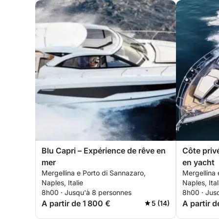
Blu Capri – Expérience de rêve en
Côte priv
mer
en yacht
Mergellina e Porto di Sannazaro,
Mergellina 
Naples, Italie
Naples, Ital
8h00 · Jusqu'à 8 personnes
8h00 · Jus
A partir de 1 800 €
A partir 
5 (14)