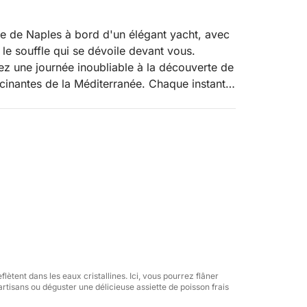
lfe de Naples à bord d'un élégant yacht, avec
le souffle qui se dévoile devant vous.
z une journée inoubliable à la découverte de
ascinantes de la Méditerranée. Chaque instant
tagoniste d'une véritable aventure, loin de la
nge de 11,5 mètres alliant confort et
e traversée panoramique qui vous offrira
. Après une heure de navigation, nous
s rues colorées caractéristiques, vous
éguster un déjeuner typique à base de
nager dans les eaux claires et de vous
-être un apéritif à bord pendant que le soleil
lètent dans les eaux cristallines. Ici, vous pourrez flâner
'artisans ou déguster une délicieuse assiette de poisson frais
 du navire et l'intimité de l'expérience.