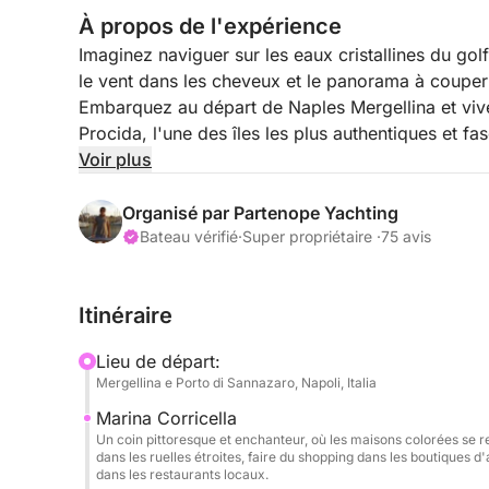
À propos de l'expérience
Imaginez naviguer sur les eaux cristallines du go
le vent dans les cheveux et le panorama à couper 
Embarquez au départ de Naples Mergellina et vive
Procida, l'une des îles les plus authentiques et f
de cette visite vous fera vous sentir comme le pro
Voir plus
foule, immergé dans la beauté naturelle de l'île.
Organisé par Partenope Yachting
À bord du Jeanneau Leader 36 2022, un bateau lou
Bateau vérifié
·
Super propriétaire ·
75 avis
sécurité, nous commencerons notre voyage par un
une vue spectaculaire sur Naples et ses environs
Itinéraire
arriverons à Procida, où vous pourrez explorer se
promener dans les rues de Marina Corricella et d
Lieu de départ:
poisson frais. Vous aurez également le temps de 
Mergellina e Porto di Sannazaro, Napoli, Italia
détendre dans un confort maximal, en sirotant peut
Marina Corricella
se couche lentement sur la mer.
Un coin pittoresque et enchanteur, où les maisons colorées se ref
dans les ruelles étroites, faire du shopping dans les boutiques d
Ce qui rend cette excursion unique, c'est la qualité
dans les restaurants locaux.