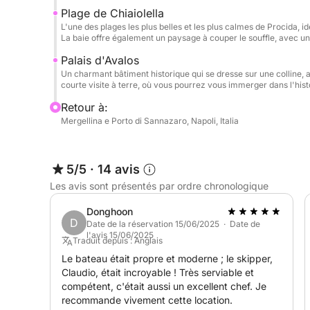
Contrairement aux circuits les plus fréquentés, c'
Plage de Chiaiolella
tranquillité, avec un service personnalisé et un 
L'une des plages les plus belles et les plus calmes de Procida, 
La baie offre également un paysage à couper le souffle, avec une
est le bateau parfait pour une telle excursion : de
climatisés et une atmosphère de luxe et de confo
Palais d'Avalos
vous. L'équipage expert sera à votre disposition 
Un charmant bâtiment historique qui se dresse sur une colline, 
courte visite à terre, où vous pourrez vous immerger dans l'hist
expérience sans stress et relaxante.
Retour à:
Mergellina e Porto di Sannazaro, Napoli, Italia
5/5
·
14 avis
Les avis sont présentés par ordre chronologique
Donghoon
D
Date de la réservation 15/06/2025 · Date de
l'avis 15/06/2025
Traduit depuis : Anglais
Le bateau était propre et moderne ; le skipper,
Claudio, était incroyable ! Très serviable et
compétent, c'était aussi un excellent chef. Je
recommande vivement cette location.