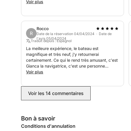
Voir plus
Rocco
R
Date de la réservation 04/04/2024 · Date de
l'avis 05/04/2024
Traduit depuis : Espagnol
La meilleure expérience, le bateau est
magnifique et très neuf, j'y retournerai
certainement. Ce qui le rend très amusant, c'est
Gianca la navigatrice, c'est une personne
excellente, très sympathique, bonne
Voir plus
communication et avec de très bonnes
recommandations, 10/10
Voir les 14 commentaires
Bon à savoir
Conditions d'annulation