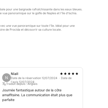
est l'occasion de découvrir la mer en toute
environnement exclusif. Le Jeanneau Leader 36
idéale pour une baignade rafraîchissante dans les eaux bleues.
 vue panoramique sur le golfe de Naples et l'île d'Ischia.
 grands espaces extérieurs, des intérieurs
rt qui vous feront vous sentir comme chez
pour tous vos besoins, vous faisant vivre une
avec une vue panoramique sur toute l'île. Idéal pour une
oire de Procida et découvrir sa culture locale.
Niall
N
Date de la réservation 12/07/2024 · Date de
l'avis 12/07/2024
Traduit depuis : Anglais
Journée fantastique autour de la côte
amalfitaine. La communication était plus que
parfaite