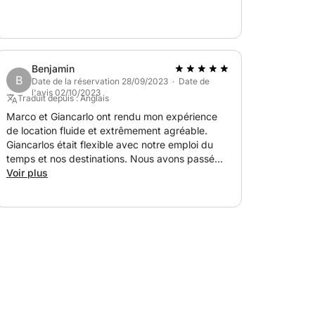
Benjamin
B
Date de la réservation 28/09/2023 · Date de
l'avis 02/10/2023
Traduit depuis : Anglais
Marco et Giancarlo ont rendu mon expérience
de location fluide et extrêmement agréable.
Giancarlos était flexible avec notre emploi du
temps et nos destinations. Nous avons passé
une excellente journée à naviguer autour de
Voir plus
Capri. Le bateau était propre, très bien
entretenu et bien approvisionné. Merci!!!