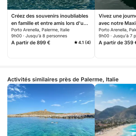
Nous proposons des transferts depuis et vers le port
Créez des souvenirs inoubliables
Vivez une journ
pour un maximum de 8 personnes dans un rayon de
en famille et entre amis lors d'une
avec notre Maxi
5 km.
Porto Arenella, Palerme, Italie
Porto Arenella, Pal
journée mémorable à bord de
équipé de tout 
9h00 · Jusqu'à 8 personnes
9h00 · Jusqu'à 7 
notre Prinz 33 Open !
besoin pour une
⚓ Location de skipper :
A partir de 899 €
A partir de 359 
4.1 (4)
sur le bateau !
Sublimez votre expérience de navigation en louant
les services d'un skipper professionnel. Détendez-
vous et profitez pleinement de votre temps sur l'eau
en toute sérénité.
Activités similaires près de Palerme, Italie
⏳ Formules de location :
✔ Journée complète
✔ Demi-journée (matin ou après-midi)
⛽ Carburant :