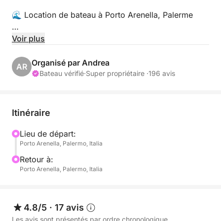
🌊 Location de bateau à Porto Arenella, Palerme
📍 Adresse :
Voir plus
Porto Arenella - Molo Foraneo Scalo Nuovo, Piazza
Organisé par Andrea
AR
Tonnara, Palerme 90142
Bateau vérifié
·
Super propriétaire ·
196 avis
👥 Capacité maximale : 8 personnes
Itinéraire
🛠️ Équipements :
Lieu de départ:
Porto Arenella, Palermo, Italia
• Bluetooth pour la musique et les communications
Retour à:
• Sièges confortables
Porto Arenella, Palermo, Italia
• Auvent
4.8/5
·
17 avis
• Échelle de bain
Les avis sont présentés par ordre chronologique