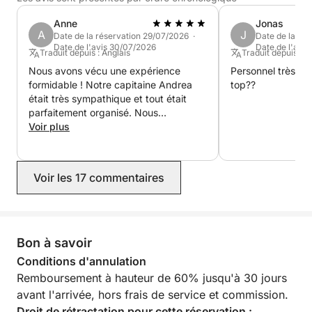
Anne
Jonas
• Équipement de sécurité, incluant gilets de
A
J
Date de la réservation 29/07/2026 ·
Date de la ré
sauvetage
Date de l'avis 30/07/2026
Date de l'avi
Traduit depuis : Anglais
Traduit depuis : 
Nous avons vécu une expérience
Personnel très s
🌅 Explorez les magnifiques eaux de Palerme ! Voici
formidable ! Notre capitaine Andrea
top??
quelques incontournables à moins de 5 km :
était très sympathique et tout était
parfaitement organisé. Nous
📍 Réserve naturelle de Capo Gallo : Baignez-vous
recommandons sans hésiter !
Voir plus
et faites de la plongée avec tuba au cœur de ce
littoral rocheux aux paysages époustouflants.
Voir les 17 commentaires
📍 Isola delle Femmine : Visitez cette île voisine pour
ses eaux cristallines et ses panoramas pittoresques.
Bon à savoir
📍 Caletta Bella : Découvrez ce joyau caché pour
une expérience magique, aussi bien à l’intérieur qu’à
Conditions d'annulation
l’extérieur, depuis l’eau.
Remboursement à hauteur de 60% jusqu'à 30 jours
avant l'arrivée, hors frais de service et commission.
🎉 Activités :
Droit de rétractation pour cette réservation :