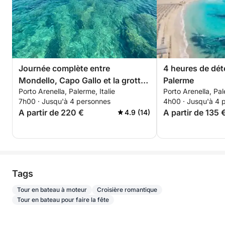
Nos clients dépensent généralement entre 20 et 50
euros en essence. Une station-service est à votre
disposition dans la marina.
Réservez dès maintenant et vivez une journée
inoubliable sur l'eau à bord de notre Altamarea
Journée complète entre
4 heures de déte
Wave 20, équipé de tout le nécessaire pour une
Mondello, Capo Gallo et la grotte
Palerme
croisière réussie ! 🌊
Porto Arenella, Palerme, Italie
Porto Arenella, Pal
à pétrole
7h00 · Jusqu'à 4 personnes
4h00 · Jusqu'à 4 
A partir de 220 €
A partir de 135 
4.9 (14)
Tags
Tour en bateau à moteur
Croisière romantique
Tour en bateau pour faire la fête