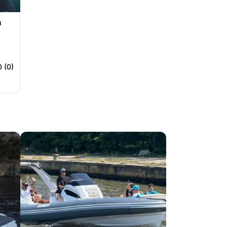
n
0 (0)