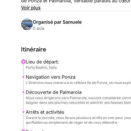
de Ponza et Palmarola, véritable paradis au cœu
sur des eaux turquoise et des paysages à couper le
Voir plus
de pure détente et de découverte.
Organisé par Samuele
Grâce à sa stabilité et à son confort, notre semi-r
0 avis
moindres recoins de ces îles. Vous pourrez vous d
faire de la plongée avec tuba dans des eaux incr
Itinéraire
SUP et nos bouées gonflables, le tout dans une a
Lieu de départ:
Cette excursion est conçue pour vous offrir une a
Porto Badino, Italia
nager et explorer la beauté de la côte à pied. À b
Navigation vers Ponza
vous pourrez siroter une bouteille de champagne 
L'itinéraire nous mènera à la célèbre île de Ponza, où nous expl
stéréo, tout en profitant de l'une des plus belles
Découverte de Palmarola
Nous nous dirigerons vers Palmarola, souvent considérée comme
baigner dans ses piscines naturelles et admirer ses falaises bla
Arrêts et activités
Durant la journée, nous ferons plusieurs arrêts en mer pour vous 
gonflables ou simplement de nager et de vous détendre.