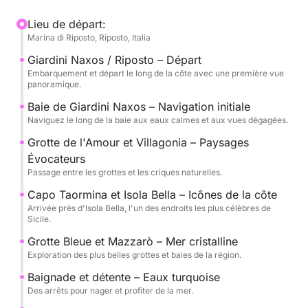
Taormina et les grottes naturelles envoûtantes,
notamment la Grotta dell'Amore et la Grotte Bleue.
Lieu de départ:
Marina di Riposto, Riposto, Italia
Cette expérience est conçue pour offrir un équilibre
Giardini Naxos / Riposto – Départ
parfait entre détente et découverte, avec plusieurs
Embarquement et départ le long de la côte avec une première vue
panoramique.
arrêts pour se baigner dans les eaux claires et
profiter du soleil et de la mer.
Baie de Giardini Naxos – Navigation initiale
Naviguez le long de la baie aux eaux calmes et aux vues dégagées.
À bord, vous trouverez des boissons, des collations
Grotte de l'Amour et Villagonia – Paysages
et tout le confort nécessaire pour une croisière en
Évocateurs
toute tranquillité, en compagnie d'un équipage
Passage entre les grottes et les criques naturelles.
expérimenté.
Capo Taormina et Isola Bella – Icônes de la côte
Arrivée près d'Isola Bella, l'un des endroits les plus célèbres de
Sicile.
Proposée avec des départs le matin ou l'après-midi,
cette excursion est idéale pour les couples, les amis
Grotte Bleue et Mazzarò – Mer cristalline
ou les petits groupes souhaitant découvrir Taormina
Exploration des plus belles grottes et baies de la région.
sous un angle unique.
Baignade et détente – Eaux turquoise
Des arrêts pour nager et profiter de la mer.
Le carburant (1200 euros) et l'équipage (300 euros)