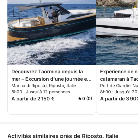
Découvrez Taormina depuis la
Expérience de n
mer – Excursion d'une journée en
catamaran à Ta
Marina di Riposto, Riposto, Italie
Port de Giardini Na
bateau à la découverte des
8h00 · Jusqu'à 12 personnes
8h00 · Jusqu'à 20
grottes et des baies
A partir de 2 150 €
A partir de 3 90
0 (0)
Activités similaires près de Riposto, Italie