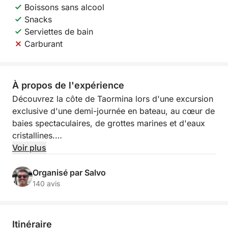
Boissons sans alcool
Snacks
Serviettes de bain
Carburant
À propos de l'expérience
Découvrez la côte de Taormina lors d'une excursion
exclusive d'une demi-journée en bateau, au cœur de
baies spectaculaires, de grottes marines et d'eaux
cristallines.
Voir plus
Au départ de Marina di Riposto ou de Giardini
Naxos, vous naviguerez le long de l'une des plus
Organisé par Salvo
belles portions de littoral de Sicile, où nature, mer et
140 avis
panoramas emblématiques se rencontrent. Durant
l'excursion, vous admirerez des sites
incontournables tels que l'Isola Bella, le Cap
Itinéraire