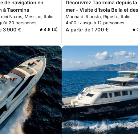
e de navigation en
Découvrez Taormina depuis la
n à Taormina
mer – Visite d'Isola Bella et de
rdini Naxos, Messine, Italie
Marina di Riposto, Riposto, Italie
grottes
qu'à 20 personnes
4h00 · Jusqu'à 12 personnes
de 3 900 €
A partir de 1 700 €
4.6 (4)