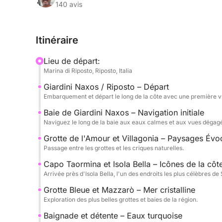
Bleue.
140 avis
Cette expérience est conçue pour vous offrir déte
Itinéraire
les eaux limpides et des moments de détente pour 
tranquillité.
Lieu de départ:
Marina di Riposto, Riposto, Italia
À bord, vous trouverez du prosecco, des boissons 
Giardini Naxos / Riposto – Départ
nécessaire pour une expérience élégante et serei
Embarquement et départ le long de la côte avec une première 
hôtesse.
Baie de Giardini Naxos – Navigation initiale
Naviguez le long de la baie aux eaux calmes et aux vues dégag
Disponible avec des départs à 10h00 ou 14h00, l'
Grotte de l'Amour et Villagonia – Paysages Évo
Le carburant (1 900 €) et le skipper/l’hôtesse (500
Passage entre les grottes et les criques naturelles.
Capo Taormina et Isola Bella – Icônes de la côt
Une expérience idéale pour découvrir Taormina dep
Arrivée près d'Isola Bella, l'un des endroits les plus célèbres de S
Grotte Bleue et Mazzarò – Mer cristalline
Exploration des plus belles grottes et baies de la région.
Baignade et détente – Eaux turquoise