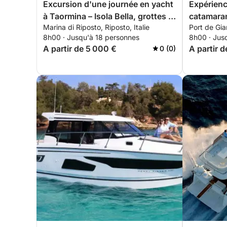
Excursion d'une journée en yacht
Expérienc
à Taormina – Isola Bella, grottes et
catamara
Marina di Riposto, Riposto, Italie
Port de Gia
baies
8h00 · Jusqu'à 18 personnes
8h00 · Jus
A partir de 5 000 €
A partir 
0 (0)