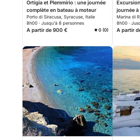
Ortigia et Plemmirio : une journée
Excursion
complète en bateau à moteur
journée à 
Porto di Siracusa, Syracuse, Italie
Marina di Ri
Sant’Ales
8h00 · Jusqu'à 8 personnes
8h00 · Jus
A partir de 900 €
A partir 
0 (0)