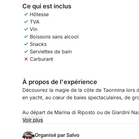
Ce qui est inclus
Hôtesse
TVA
Vin
Boissons sans alcool
Snacks
Serviettes de bain
Carburant
À propos de l'expérience
Découvrez la magie de la côte de Taormina lors 
en yacht, au cœur de baies spectaculaires, de grot
Au départ de Marina di Riposto ou de Giardini Na
plus belles portions de côtes de Sicile, où natur
Voir plus
rencontrent. Durant l'excursion, vous admirerez des
le Cap Taormina et les fascinantes grottes marines
Organisé par Salvo