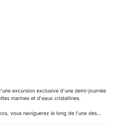
d'une excursion exclusive d'une demi-journée
tes marines et d'eaux cristallines.
xos, vous naviguerez le long de l'une des
e, mer et paysages emblématiques se
 sites incontournables tels que l'Isola Bella,
, dont la Grotta dell'Amore et la Grotte