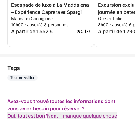
Escapade de luxe à La Maddalena
Excursion exclu
– Expérience Caprera et Spargi
journée en bate
Marina di Cannigione
Orosei, Italie
d'Orosei
10h00 · Jusqu'à 8 personnes
8h00 · Jusqu'à 6 
A partir de 1 552 €
A partir de 1 29
5 (7)
Tags
Tour en voilier
Avez-vous trouvé toutes les informations dont
vous aviez besoin pour réserver ?
Oui, tout est bon
/
Non, il manque quelque chose