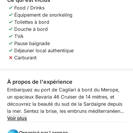
Food / Drinks
Équipement de snorkeling
Toilettes à bord
Douche à bord
TVA
Pause baignade
Déjeuner local authentique
Carburant
À propos de l'expérience
Embarquez au port de Cagliari à bord du Merope,
un spacieux Bavaria 46 Cruiser de 14 mètres, et
découvrez la beauté du sud de la Sardaigne depuis
la mer. Sentez la brise, les embruns méditerranéens
et la liberté d'une véritable aventure à la voile dans
Voir plus
le golfe des Anges.
Organisé par Lorenzo