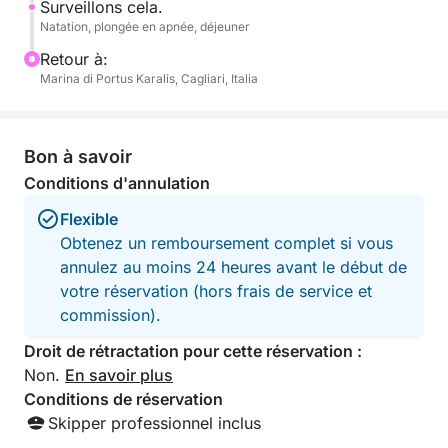
fonds marins en snorkeling au-dessus de l'ancre
Surveillons cela.
Natation, plongée en apnée, déjeuner
immergée, un véritable joyau caché de la région, et
imprégnez-vous de la magie de cette baie paisible.
Retour à:
Marina di Portus Karalis, Cagliari, Italia
Après votre baignade, savourez à bord un déjeuner
sarde fraîchement préparé : fregola aux fruits de
mer ou couscous aux légumes, suivis de pâtisseries
Bon à savoir
traditionnelles et de café. Détendez-vous sur le
Conditions d'annulation
pont, sentez le vent dans les voiles et laissez-vous
Flexible
bercer par le rythme de la mer.
Obtenez un remboursement complet si vous
annulez au moins 24 heures avant le début de
L'après-midi, reprenez la mer en direction du port
votre réservation (hors frais de service et
de Cagliari, entouré de paysages à couper le souffle
commission).
et de souvenirs inoubliables d'une journée parfaite
en mer.
Droit de rétractation pour cette réservation :
Non.
En savoir plus
Conditions de réservation
Skipper professionnel inclus