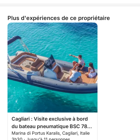
Plus d'expériences de ce propriétaire
Cagliari : Visite exclusive à bord
du bateau pneumatique BSC 785
Marina di Portus Karalis, Cagliari, Italie
Elegance
3h30 · Jusqu'à 11 personnes