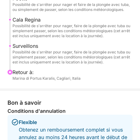
Pour prolonger votre expérience, optez pour la
Possibilité de s'arrêter pour nager et faire de la plongée avec tuba,
formule journée complète, qui inclut une escale à
ou simplement de passer, selon les conditions météorologiques.
Mari Pintau, l'une des plages les plus spectaculaires
Cala Regina
du sud de la Sardaigne, célèbre pour ses eaux
Possibilité de s'arrêter pour nager, faire de la plongée avec tuba ou
simplement passer, selon les conditions météorologiques (cet arrêt
turquoise et ses reflets féeriques.
est inclus uniquement avec la location à la journée).
Surveillons
🏝️ Itinéraire recommandé
Possibilité de s'arrêter pour nager, faire de la plongée avec tuba ou
simplement passer, selon les conditions météorologiques (cet arrêt
Au départ du port de Cagliari, nous longerons les
est inclus uniquement avec la location à la journée).
sites les plus emblématiques de la côte :
Retour à:
Marina di Portus Karalis, Cagliari, Italia
🌿 Cala Fighera – Falaises sauvages et eaux
émeraude.
Bon à savoir
🌊 Calamosca – Baie abritée idéale pour une
Conditions d'annulation
baignade relaxante.
Flexible
⛰️ Sella del Diavolo – Emblème de Cagliari, à
Obtenez un remboursement complet si vous
admirer depuis la mer.
annulez au moins 24 heures avant le début de