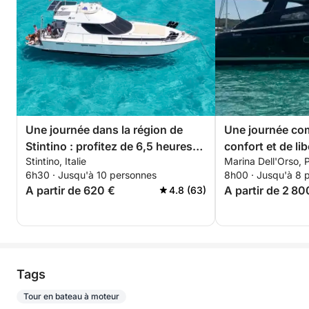
Une journée dans la région de
Une journée com
Stintino : profitez de 6,5 heures
confort et de li
Stintino, Italie
Marina Dell'Orso, P
d'exploration à bord d'un bateau
6h30 · Jusqu'à 10 personnes
8h00 · Jusqu'à 8 
à moteur de 14 mètres.
A partir de 620 €
A partir de 2 80
4.8 (63)
Tags
Tour en bateau à moteur