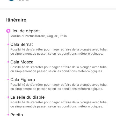
11 personnes, vivez une expérience unique mêlant
adrénaline, détente et panoramas à couper le
souffle. Rien que vous, vos compagnons de voyage
Itinéraire
et les eaux cristallines du Golfo degli Angeli.
Lieu de départ:
Marina di Portus Karalis, Cagliari, Italia
🌊 Une expérience exclusive et personnalisable
Cala Bernat
Choisissez votre créneau horaire – matin, après-midi
Possibilité de s'arrêter pour nager et faire de la plongée avec tuba,
ou simplement de passer, selon les conditions météorologiques.
ou coucher du soleil – et selon celui-ci, vous
profiterez d'un itinéraire différent, conçu pour vous
Cala Mosca
Possibilité de s'arrêter pour nager et faire de la plongée avec tuba,
garantir un confort optimal et des conditions de mer
ou simplement de passer, selon les conditions météorologiques.
idéales.
Cala Fighera
Possibilité de s'arrêter pour nager et faire de la plongée avec tuba,
Cette excursion 100 % privée est idéale pour les
ou simplement de passer, selon les conditions météorologiques.
couples, les familles ou les petits groupes souhaitant
La selle du diable
découvrir la côte de Cagliari en toute liberté et
Possibilité de s'arrêter pour nager et faire de la plongée avec tuba,
intimité.
ou simplement de passer, selon les conditions météorologiques.
Poetto