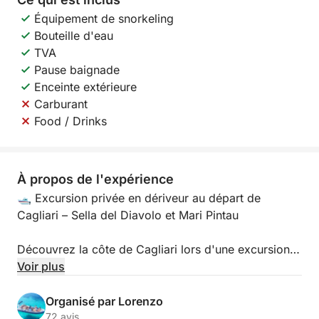
Équipement de snorkeling
Bouteille d'eau
TVA
Pause baignade
Enceinte extérieure
Carburant
Food / Drinks
À propos de l'expérience
🛥️ Excursion privée en dériveur au départ de
Cagliari – Sella del Diavolo et Mari Pintau
Découvrez la côte de Cagliari lors d'une excursion
privée en dériveur avec skipper dédié.
Voir plus
À bord de notre dériveur de 7,85 mètres, équipé
Organisé par Lorenzo
d'un moteur de 300 CV et pouvant accueillir jusqu'à
72 avis