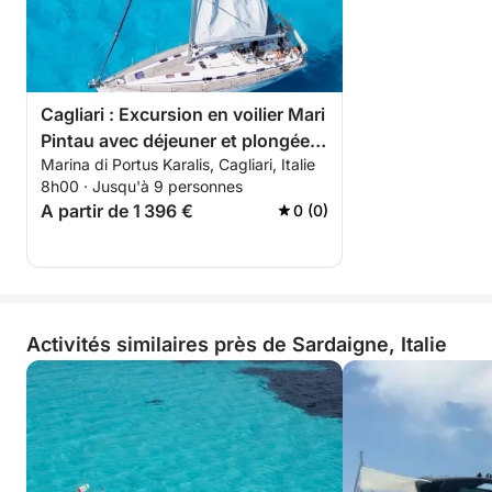
🌅 Découvrez Cagliari depuis la mer, en toute
exclusivité.
Cagliari : Excursion en voilier Mari
Une expérience privée, passionnante et relaxante à
Pintau avec déjeuner et plongée
la découverte de la côte sarde la plus fascinante,
Marina di Portus Karalis, Cagliari, Italie
en apnée
jusqu'à la magie de Mari Pintau.
8h00 · Jusqu'à 9 personnes
A partir de 1 396 €
0 (0)
Activités similaires près de Sardaigne, Italie