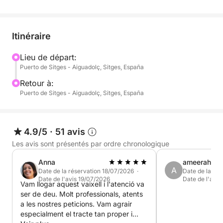
- Les services du skipper, à 280 € HT, sont à régler
à l'embarquement.
Itinéraire
- Le nettoyage final est inclus dans les honoraires du
Lieu de départ:
Puerto de Sitges - Aiguadolç, Sitges, España
skipper.
Retour à:
- L'amarrage hors du port de Sitges n'est pas inclus.
Puerto de Sitges - Aiguadolç, Sitges, España
N'hésitez pas à nous contacter pour toute question.
4.9/5
·
51 avis
Les avis sont présentés par ordre chronologique
Anna
ameerah
A
Date de la réservation 18/07/2026 ·
Date de la ré
Date de l'avis 19/07/2026
Date de l'avi
Vam llogar aquest vaixell i l'atenció va
ser de deu. Molt professionals, atents
a les nostres peticions. Vam agrair
especialment el tracte tan proper i