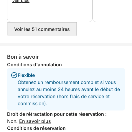
atent que van tenir amb la nostra filla
Voir plus
gran i petita. La Carla va estar
pendent de tot perquè poguéssim
gaudir al màxim del dia. Es nota que
tenen una atenció molt personalitzada.
Voir les 51 commentaires
Agraïm l'atenció cap a tota la família!
Bon à savoir
Conditions d'annulation
Flexible
Obtenez un remboursement complet si vous
annulez au moins 24 heures avant le début de
votre réservation (hors frais de service et
commission).
Droit de rétractation pour cette réservation :
Non.
En savoir plus
Conditions de réservation