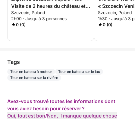
Visite de 2 heures du château et
« Szczecin Veni
Szczecin, Poland
Szczecin, Poland
de l'île
panoramique d'
2h00 · Jusqu'à 3 personnes
1h30 · Jusqu'à 3 
demie
0 (0)
0 (0)
Tags
Tour en bateau à moteur
Tour en bateau sur le lac
Tour en bateau sur la rivière
Avez-vous trouvé toutes les informations dont
vous aviez besoin pour réserver ?
Oui, tout est bon
/
Non, il manque quelque chose