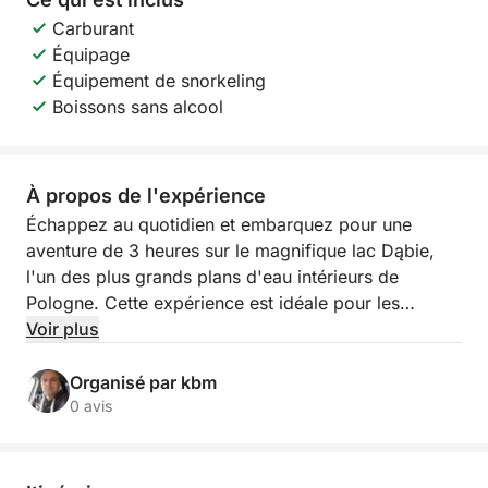
Carburant
Équipage
Équipement de snorkeling
Boissons sans alcool
À propos de l'expérience
Échappez au quotidien et embarquez pour une
aventure de 3 heures sur le magnifique lac Dąbie,
l'un des plus grands plans d'eau intérieurs de
Pologne. Cette expérience est idéale pour les
amoureux de la nature, les amis ou les familles
Voir plus
souhaitant se détendre, nager et profiter d'un coin
paisible de Szczecin sous un angle nouveau.
Organisé par kbm
0 avis
Votre voyage commence lorsque nous hissons les
voiles et naviguons sur les eaux calmes du lac
Dąbie. Avec pour seuls accompagnements le vent et