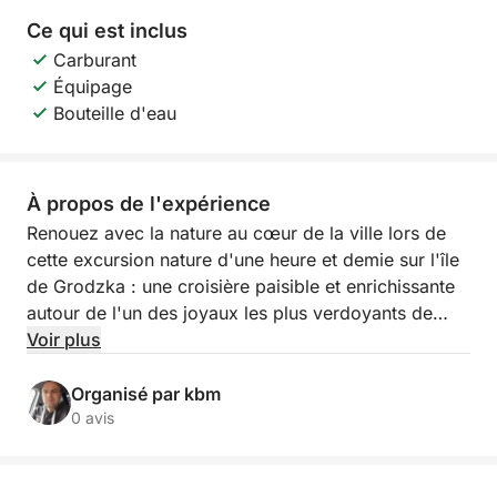
Ce qui est inclus
Carburant
Équipage
Bouteille d'eau
À propos de l'expérience
Renouez avec la nature au cœur de la ville lors de
cette excursion nature d'une heure et demie sur l'île
de Grodzka : une croisière paisible et enrichissante
autour de l'un des joyaux les plus verdoyants de
Szczecin.
Voir plus
Montez à bord et naviguez autour de l'île de
Organisé par kbm
Grodzka, un havre de paix unique en pleine nature,
0 avis
au cœur de la vie urbaine. Tandis que le bateau
navigue tranquillement sur les eaux calmes, votre