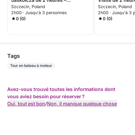
Jaskółcza de 2 heures –
Visite de 2 heu
Szczecin, Poland
Szczecin, Poland
Découvrez le côté oublié de
de l'île
2h00 · Jusqu'à 3 personnes
2h00 · Jusqu'à 3 
Szczecin
0 (0)
0 (0)
Tags
Tour en bateau à moteur
Avez-vous trouvé toutes les informations dont
vous aviez besoin pour réserver ?
Oui, tout est bon
/
Non, il manque quelque chose