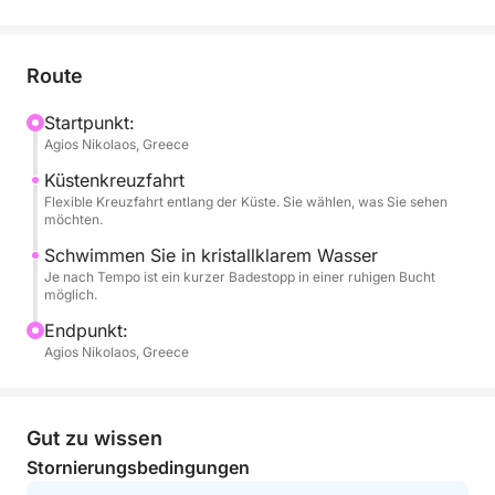
wunderschöne Umgebung verschiedener bekannter
Orte und Sehenswürdigkeiten rund um Agios
Nikolaos. Ob Sie Ihr Glück beim Angeln versuchen,
Route
die Küstenlandschaft fotografieren oder einfach nur
die ruhige Seeluft genießen möchten – diese Tour
Startpunkt:
Agios Nikolaos, Greece
bietet Ihnen einen entspannten und persönlichen
Einblick in das Leben auf dem Wasser. Optional
Küstenkreuzfahrt
können Sie auch in Ufernähe angeln.
Flexible Kreuzfahrt entlang der Küste. Sie wählen, was Sie sehen
möchten.
Dieser Kurztrip ist ideal für Familien mit Kindern,
Schwimmen Sie in kristallklarem Wasser
Je nach Tempo ist ein kurzer Badestopp in einer ruhigen Bucht
Paare oder Alleinreisende, die das authentische
möglich.
Kreta erleben und die Mirabello-Bucht genießen
Endpunkt:
möchten.
Agios Nikolaos, Greece
Gut zu wissen
Stornierungsbedingungen