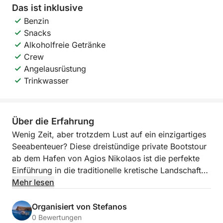
Das ist inklusive
Benzin
Snacks
Alkoholfreie Getränke
Crew
Angelausrüstung
Trinkwasser
Über die Erfahrung
Wenig Zeit, aber trotzdem Lust auf ein einzigartiges
Seeabenteuer? Diese dreistündige private Bootstour
ab dem Hafen von Agios Nikolaos ist die perfekte
Einführung in die traditionelle kretische Landschaft
vom Meer aus und voller lokalem Charme.
Mehr lesen
Unter der Leitung eines erfahrenen Skippers aus
Organisiert von Stefanos
einer einheimischen Fischerfamilie genießen Sie die
0 Bewertungen