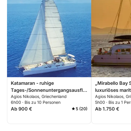
Katamaran - ruhige
„Mirabello Bay 
Tages-/Sonnenuntergangsausflüge
luxuriöses mari
Agios Nikolaos, Griechenland
Agios Nikolaos, Gr
zu einer versteckten blauen
6h00 · Bis zu 10 Personen
5h00 · Bis zu 1 Pe
Lagune.
Ab 900 €
Ab 1.750 €
5 (20)