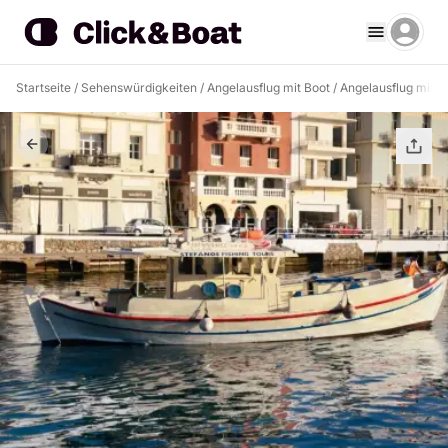
Startseite
/
Sehenswürdigkeiten
/
Angelausflug mit Boot
/
Angelausflug mit B